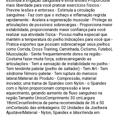
estimula a irrigação sanguínea e evita lesões.Proporciona
mais liberdade para você praticar exercícios físicos.-
Previne lesões e entorses.- Estimula a circulação
sanguínea.- Faz com que o inchaço e inflamação regrida
rapidamente.- Acelera a regeneração muscular.- Protege as
articulações de possíveis sobrecargas.- Proporciona maior
estabilidade, proporcionando maior confiança para você
realizar sua atividade física.- Possui malha especial que
mantém a temperatura do joelho.Indicações para você que:-
Pratica esportes que possam sobrecarregar seus joelhos
como Corrida, Cross Training, Caminhada, Ciclismo, Futebol,
Musculação.- Sente frequentemente dores na região.-
Costuma fazer muita força, sobrecarregando as
articulações.- Tem a sensação de instabilidade no joelho.-
Tem tendinite patelar (joelho de saltador).- Tem Art.- Tem
síndrome fêmoro-patelar.- Tem ruptura do menisco
lateral.Material do Produto:- Compressão, material
inovador, uma trama de Spandex com Nylon.- o Spandex
com o Nylon proporcionam compressão e leve
aquecimento, gerando aumento de fluxo sanguíneo na
região.Tamanho ÚnicoComprimento 30 cmLargura
18cmCircunferência de perna recomendada de 36 a 50
cmConteúdo das embalagens: 02 Unidades da Joelheira
AjustávelMaterial - Nylon, Spandex e látexVenda em