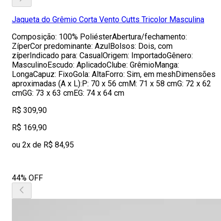
Jaqueta do Grêmio Corta Vento Cutts Tricolor Masculina
Composição: 100% PoliésterAbertura/fechamento:
ZíperCor predominante: AzulBolsos: Dois, com
zíperIndicado para: CasualOrigem: ImportadoGênero:
MasculinoEscudo: AplicadoClube: GrêmioManga:
LongaCapuz: FixoGola: AltaForro: Sim, em meshDimensões
aproximadas (A x L):P: 70 x 56 cmM: 71 x 58 cmG: 72 x 62
cmGG: 73 x 63 cmEG: 74 x 64 cm
R$ 309,90
R$ 169,90
ou 2x de R$ 84,95
44% OFF