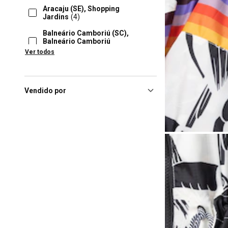
Aracaju (SE), Shopping
Jardins
(4)
Balneário Camboriú (SC),
Balneário Camboriú
Shopping
(4)
Ver todos
Barueri (SP), Shopping
Tamboré
(4)
Blumenau (SC), Blumenau
Vendido por
Norte Shopping
(4)
Florianópolis (SC), Beiramar
Shopping
(4)
Goiania (GO), Flamboyant
Shopping Center
(4)