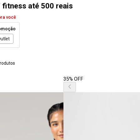
 fitness até 500 reais
pra você
omoção
utlet
rodutos
35% OFF