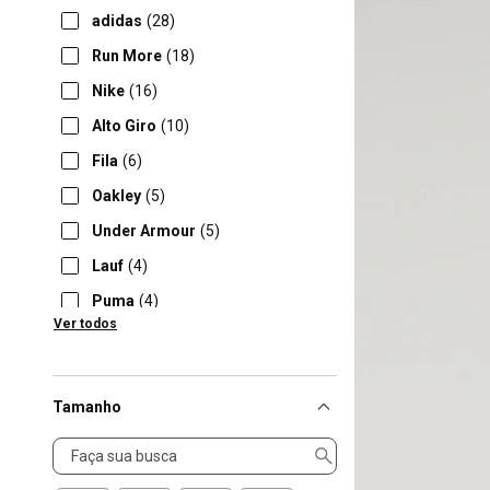
adidas
(28)
Run More
(18)
Nike
(16)
Alto Giro
(10)
Fila
(6)
Oakley
(5)
Under Armour
(5)
Lauf
(4)
Puma
(4)
Ver todos
Body For Sure
(3)
Tamanho
Tamanho