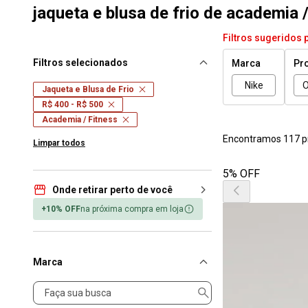
jaqueta e blusa de frio de academia /
Filtros sugeridos 
Filtros selecionados
Marca
Pr
Nike
O
Jaqueta e Blusa de Frio
R$ 400 - R$ 500
Academia / Fitness
Encontramos 117 p
Limpar todos
5% OFF
Onde retirar perto de você
+10% OFF
na próxima compra em loja
Marca
Marca