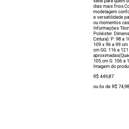
ideal para quem b
dias mais frios.C
modelagem confor
e versatilidade p
ou momentos casu
Informações Téc
Poliéster. Dimen
Cintura): P: 98 a 
109 x 96 a 99 cm 
cm GG: 116 a 12
aproximadas(Quadr
105 cm G: 106 a 
Imagem do produt
R$ 449,87
ou 6x de R$ 74,9