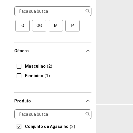
Tamanho
G
GG
M
P
Gênero
Masculino
(2)
Feminino
(1)
Produto
Produto
Conjunto de Agasalho
(3)