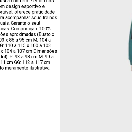
usca conforto e estilo nos
om design esportivo e
tável, oferece praticidade
ara acompanhar seus treinos
ais. Garanta o seu!
nicas: Composição: 100%
sões aproximadas (Busto x
103 x 86 a 95 cm M: 104 a
G: 110 a 115 x 100 a 103
1 x 104 a 107 cm Dimensões
il): P: 93 a 98 cm M: 99 a
111 cm GG: 112 a 117 cm
o meramente ilustrativa.
8