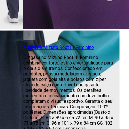
Agasalho Mizuno Root III Feminino
O Agasalho Mizuno Root III Feminino
combina conforto, estilo e versatilidade para
o dia a dia e treinos. Confeccionado em
poliéster, possui modelagem ajustada,
jaqueta com gola alta e bolsos com zíper,
além de calça confortável que garante
liberdade de movimentos. Os detalhes
modernos e o acabamento com leve brilho
completam o visual esportivo. Garanta o seu!
Informações Técnicas: Composição: 100%
poliéster. Dimensões aproximadas(Busto x
Cintura): P: 84 a 89 x 67 a 72 cm M: 90 a 95 x
73 a 78 cm G: 96 a 101 x 79 a 84 cm GG: 102
a 107 x 85 a 90 cm Dimensões