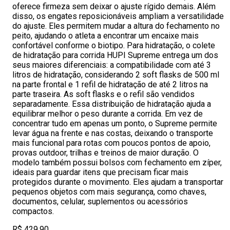
oferece firmeza sem deixar o ajuste rígido demais. Além
disso, os engates reposicionáveis ampliam a versatilidade
do ajuste. Eles permitem mudar a altura do fechamento no
peito, ajudando o atleta a encontrar um encaixe mais
confortável conforme o biotipo. Para hidratação, o colete
de hidratação para corrida HUPI Supreme entrega um dos
seus maiores diferenciais: a compatibilidade com até 3
litros de hidratação, considerando 2 soft flasks de 500 ml
na parte frontal e 1 refil de hidratação de até 2 litros na
parte traseira. As soft flasks e o refil são vendidos
separadamente. Essa distribuição de hidratação ajuda a
equilibrar melhor o peso durante a corrida. Em vez de
concentrar tudo em apenas um ponto, o Supreme permite
levar água na frente e nas costas, deixando o transporte
mais funcional para rotas com poucos pontos de apoio,
provas outdoor, trilhas e treinos de maior duração. O
modelo também possui bolsos com fechamento em zíper,
ideais para guardar itens que precisam ficar mais
protegidos durante o movimento. Eles ajudam a transportar
pequenos objetos com mais segurança, como chaves,
documentos, celular, suplementos ou acessórios
compactos.
R$ 429,90