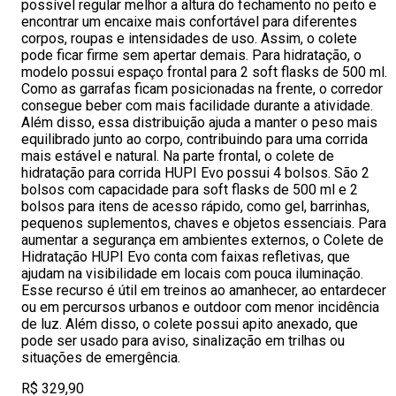
possível regular melhor a altura do fechamento no peito e
encontrar um encaixe mais confortável para diferentes
corpos, roupas e intensidades de uso. Assim, o colete
pode ficar firme sem apertar demais. Para hidratação, o
modelo possui espaço frontal para 2 soft flasks de 500 ml.
Como as garrafas ficam posicionadas na frente, o corredor
consegue beber com mais facilidade durante a atividade.
Além disso, essa distribuição ajuda a manter o peso mais
equilibrado junto ao corpo, contribuindo para uma corrida
mais estável e natural. Na parte frontal, o colete de
hidratação para corrida HUPI Evo possui 4 bolsos. São 2
bolsos com capacidade para soft flasks de 500 ml e 2
bolsos para itens de acesso rápido, como gel, barrinhas,
pequenos suplementos, chaves e objetos essenciais. Para
aumentar a segurança em ambientes externos, o Colete de
Hidratação HUPI Evo conta com faixas refletivas, que
ajudam na visibilidade em locais com pouca iluminação.
Esse recurso é útil em treinos ao amanhecer, ao entardecer
ou em percursos urbanos e outdoor com menor incidência
de luz. Além disso, o colete possui apito anexado, que
pode ser usado para aviso, sinalização em trilhas ou
situações de emergência.
R$ 329,90