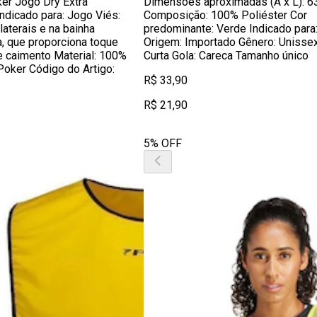
er Jogo Dry Extra
Dimensões aproximadas (A x L): 6
ndicado para: Jogo Viés:
Composição: 100% Poliéster Cor
laterais e na bainha
predominante: Verde Indicado para
, que proporciona toque
Origem: Importado Gênero: Unisse
e caimento Material: 100%
Curta Gola: Careca Tamanho único
Poker Código do Artigo:
R$ 33,90
R$ 21,90
5% OFF