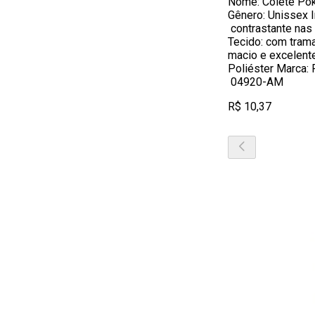
Nome: Colete Pok
Gênero: Unissex I
contrastante nas 
Tecido: com trama
macio e excelent
Poliéster Marca: 
04920-AM
R$ 10,37