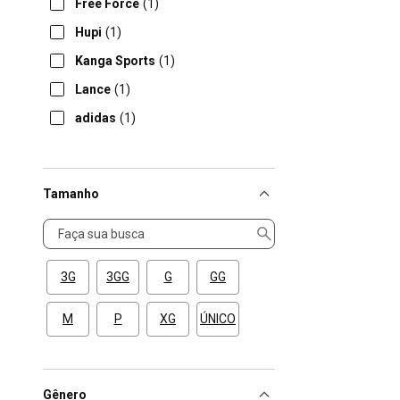
Free Force
(1)
Hupi
(1)
Kanga Sports
(1)
Lance
(1)
adidas
(1)
Tamanho
Tamanho
3G
3GG
G
GG
M
P
XG
ÚNICO
Gênero