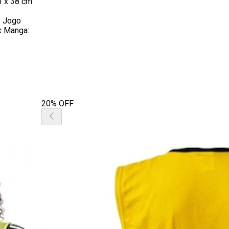
3 x 38 cm
: Jogo
x Manga:
20% OFF