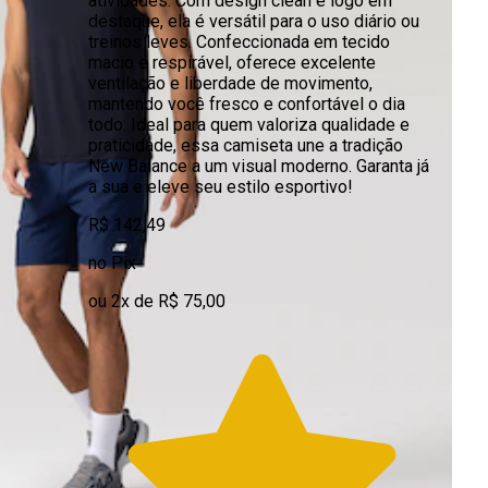
atividades. Com design clean e logo em
destaque, ela é versátil para o uso diário ou
treinos leves. Confeccionada em tecido
macio e respirável, oferece excelente
ventilação e liberdade de movimento,
mantendo você fresco e confortável o dia
todo. Ideal para quem valoriza qualidade e
praticidade, essa camiseta une a tradição
New Balance a um visual moderno. Garanta já
a sua e eleve seu estilo esportivo!
R$ 142,49
no Pix
ou 2x de R$ 75,00