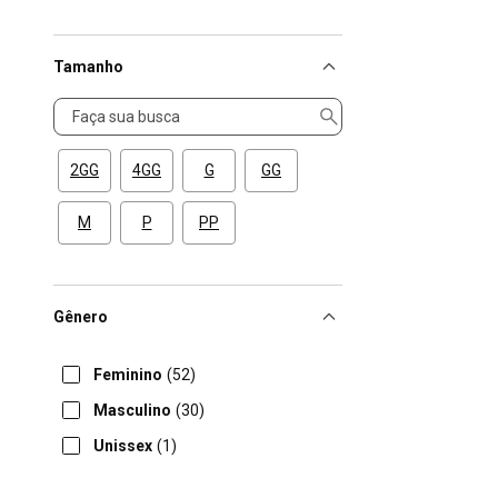
Tamanho
Tamanho
2GG
4GG
G
GG
M
P
PP
Gênero
Feminino
(52)
Masculino
(30)
Unissex
(1)