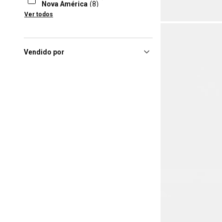
Nova América
(8)
Ver todos
Brasilia (DF), Shopping
Conjunto Nacional
(7)
Florianópolis (SC), Floripa
Shopping
(7)
Vendido por
Ribeirao Preto (SP), Ribeirão
Preto Shopping
(7)
Sao Paulo (SP), Shopping
Aricanduva
(7)