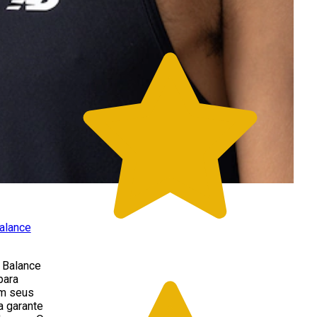
alance
 Balance
para
m seus
a garante