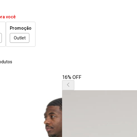
pra você
Promoção
Outlet
odutos
16% OFF