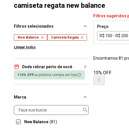
camiseta regata new balance
Filtros sugeridos 
Filtros selecionados
Preço
R$ 100 - R$ 200
New Balance
Camiseta Regata
Limpar todos
Encontramos 81 pr
Onde retirar perto de você
15% OFF
+10% OFF
na próxima compra em loja
Marca
Marca
New Balance
(81)