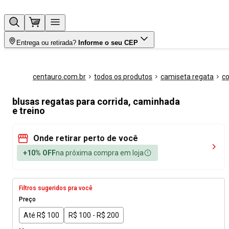
Entrega ou retirada?
Informe o seu CEP
centauro.com.br
todos os produtos
camiseta regata
co
blusas regatas para corrida, caminhada
e treino
Onde retirar perto de você
+10% OFF
na próxima compra em loja
Filtros sugeridos pra você
Preço
Até R$ 100
R$ 100 - R$ 200