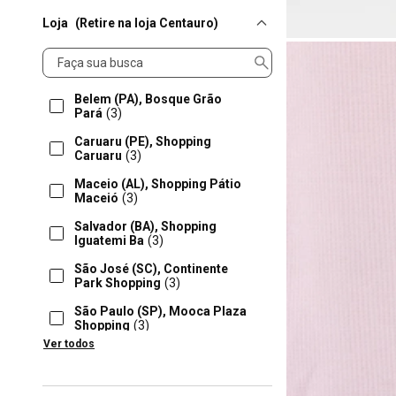
Loja
(Retire na loja Centauro)
Loja
Belem (PA), Bosque Grão
Pará
(3)
Caruaru (PE), Shopping
Caruaru
(3)
Maceio (AL), Shopping Pátio
Maceió
(3)
Salvador (BA), Shopping
Iguatemi Ba
(3)
São José (SC), Continente
Park Shopping
(3)
São Paulo (SP), Mooca Plaza
Shopping
(3)
Ver todos
Aracaju (SE), Shopping Riomar
Aracajú
(2)