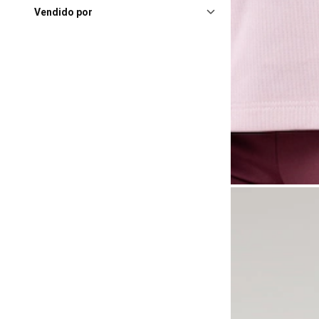
Balneário Camboriú (SC),
Balneário Camboriú
Vendido por
Shopping
(2)
Barueri (SP), Parque Shopping
Barueri
(2)
Barueri (SP), Shopping
Tamboré
(2)