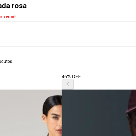
ada rosa
pra você
odutos
46% OFF