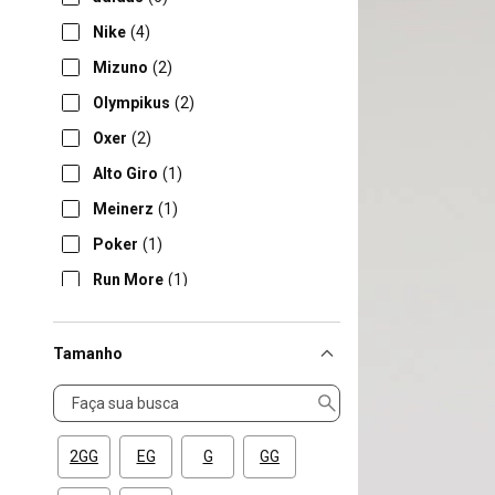
Nike
(4)
Mizuno
(2)
Olympikus
(2)
Oxer
(2)
Alto Giro
(1)
Meinerz
(1)
Poker
(1)
Run More
(1)
Tamanho
Tamanho
2GG
EG
G
GG