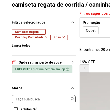
camiseta regata de corrida / caminh
Filtros sugeridos 
Filtros selecionados
Promoção
Outlet
Camiseta Regata
Corrida / Caminhada
Rosa
Limpar todos
Encontramos 20 pr
16% OFF
Onde retirar perto de você
+10% OFF
na próxima compra em loja
Marca
Marca
adidas
(6)