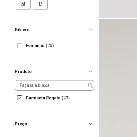
M
P
Gênero
Feminino
(20)
Produto
Produto
Camiseta Regata
(20)
Preço