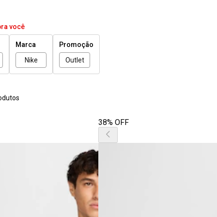
pra você
Marca
Promoção
Nike
Outlet
odutos
38% OFF