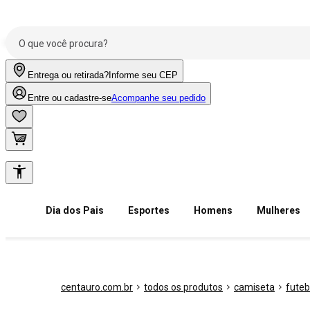
Entrega ou retirada?
Informe seu CEP
Entre ou cadastre-se
Acompanhe seu pedido
Dia dos Pais
Esportes
Homens
Mulheres
centauro.com.br
todos os produtos
camiseta
futeb