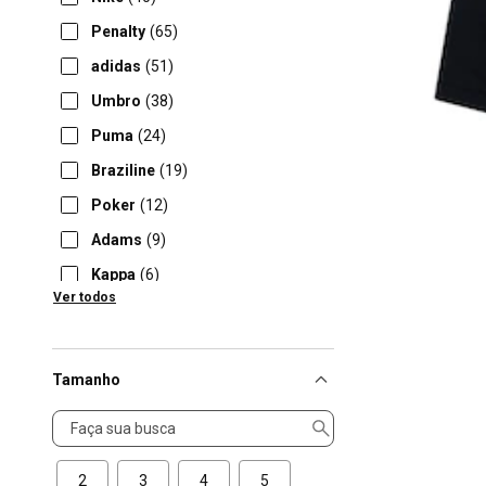
Penalty
(65)
adidas
(51)
Umbro
(38)
Puma
(24)
Braziline
(19)
Poker
(12)
Adams
(9)
Kappa
(6)
Ver todos
Betel
(5)
Tamanho
Tamanho
2
3
4
5