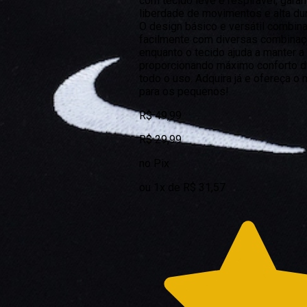
com tecido leve e respirável, garan
liberdade de movimentos e alta dur
O design básico e versátil combin
facilmente com diversas combinaç
enquanto o tecido ajuda a manter a
proporcionando máximo conforto d
todo o uso. Adquira já e ofereça o 
para os pequenos!
R$ 49,99
R$ 29,99
no Pix
ou 1x de R$ 31,57