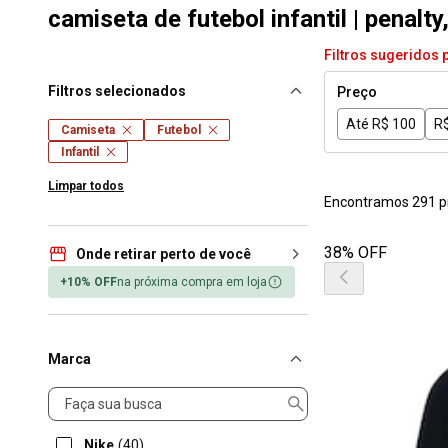
camiseta de futebol infantil | penalty
Filtros sugeridos 
Filtros selecionados
Preço
Até R$ 100
R$
Camiseta
Futebol
Infantil
Limpar todos
Encontramos 291 p
38% OFF
Onde retirar perto de você
+10% OFF
na próxima compra em loja
Marca
Marca
Nike
(40)