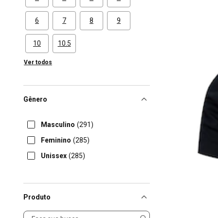
6
7
8
9
10
10.5
Ver todos
Gênero
Masculino
(291)
Feminino
(285)
Unissex
(285)
Produto
Produto