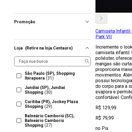
Promoção
Camiseta Infantil
Park VII
Incremente o loo
Loja
(Retire na loja Centauro)
camiseta infantil
poliéster, oferec
Loja
mangas são curta
proporciona maior
São Paulo (SP), Shopping
movimentos. Além 
Ibirapuera
(31)
possui tecnologia
do corpo para a s
Jundiai (SP), Jundiaí
evapora e permite
Shopping
(30)
confortável. Confir
Curitiba (PR), Jockey Plaza
Shopping
(29)
R$ 129,99
Balneário Camboriú (SC),
R$ 79,99
Balneário Camboriú
Shopping
(27)
no Pix