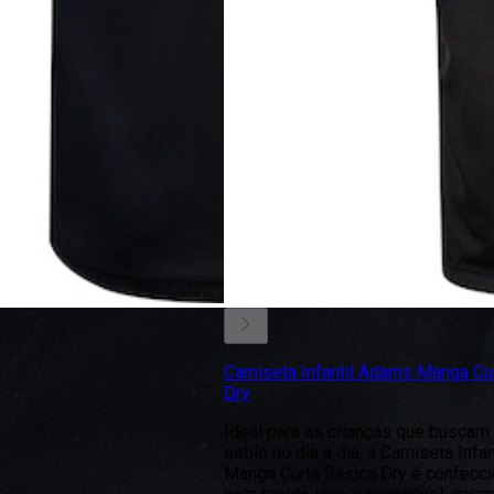
Camiseta Infantil Adams Manga Cu
Dry
Ideal para as crianças que buscam 
estilo no dia a dia, a Camiseta Infa
Manga Curta Básica Dry é confecc