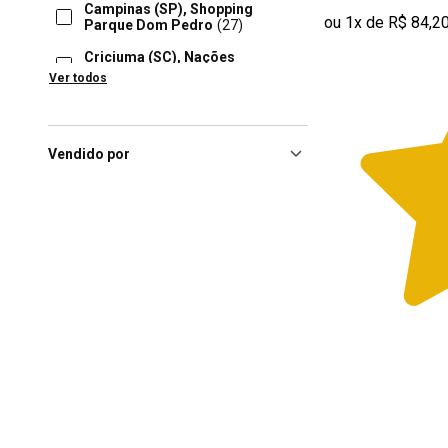
Campinas (SP), Shopping
ou 1x de R$ 84,2
Parque Dom Pedro
(27)
Criciuma (SC), Nações
Shopping
(27)
Ver todos
Osasco (SP), União
Shopping
(27)
Porto Alegre (RS), Iguatemi
Vendido por
Porto Alegre
(27)
Belo Horizonte (MG), Minas
Shopping
(26)
Ribeirao Preto (SP), Novo
Shopping Center
(26)