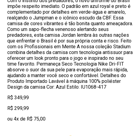
Com o instinto dos predadores, o novo uniforme do Brasil
impõe respeito imediato. O padrão em azul royal e preto é
complementado por detalhes em verde-água e amarelo,
realçando o Jumpman e o icônico escudo da CBF. Essa
camisa de cores vibrantes é tão bonita quanto ameaçadora.
Como um sapo-flecha venenoso alertando seus
predadores, esta camisa Jordan lembra às outras nações
que enfrentar o Brasil é por sua própria conta e risco. Feito
com os Profissionais em Mente A nossa coleção Stadium
combina detalhes da camisa com tecnologia antissuor para
oferecer um look pronto para o jogo e inspirado no seu
time favorito. Permaneça Seco Tecnologia Nike Dri-FIT
absorve o suor da sua pele para evaporação mais rápida,
ajudando a manter você seco e confortável. Detalhes do
Produto Importado Lavável à máquina 100% poliéster
Design da camisa Cor: Azul Estilo: IU1068-417
R$ 349,99
R$ 299,99
ou 4x de R$ 75,00