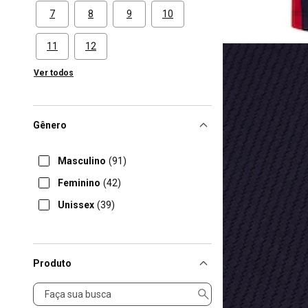
7
8
9
10
11
12
Ver todos
Gênero
Masculino
(91)
Feminino
(42)
Unissex
(39)
Produto
Produto