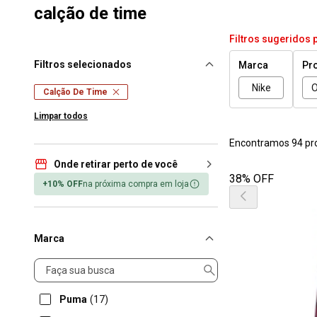
calção de time
Filtros sugeridos 
Filtros selecionados
Marca
Pr
Nike
O
Calção De Time
Limpar todos
Encontramos 94 pr
Onde retirar perto de você
38% OFF
+10% OFF
na próxima compra em loja
Marca
Marca
Puma
(17)