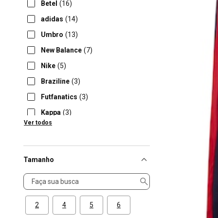
Betel
(16)
adidas
(14)
Umbro
(13)
New Balance
(7)
Nike
(5)
Braziline
(3)
Futfanatics
(3)
Kappa
(3)
Ver todos
Sao Paulo
(3)
Tamanho
Tamanho
2
4
5
6