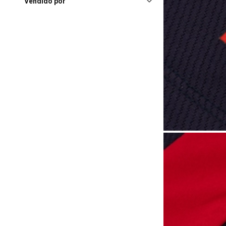
Shopping
(12)
Vendido por
Balneário Camboriú (SC),
Balneário Camboriú
Shopping
(11)
Cascavel (PR), Shopping
Cascavel
(11)