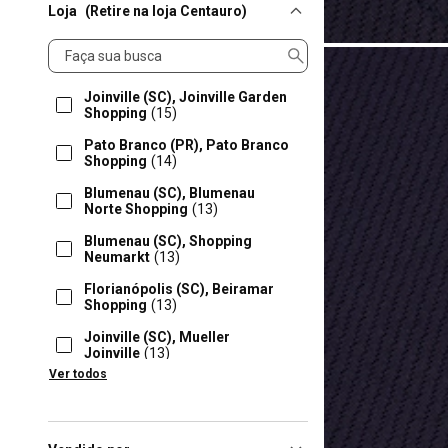
Loja
(Retire na loja Centauro)
Loja
Joinville (SC), Joinville Garden
Shopping
(15)
Pato Branco (PR), Pato Branco
Shopping
(14)
Blumenau (SC), Blumenau
Norte Shopping
(13)
Blumenau (SC), Shopping
Neumarkt
(13)
Florianópolis (SC), Beiramar
Shopping
(13)
Joinville (SC), Mueller
Joinville
(13)
Ver todos
São José (SC), Continente
Park Shopping
(13)
Sinop (MT), Sinop