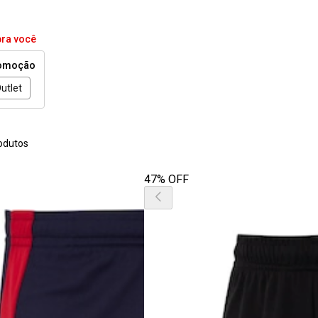
pra você
omoção
utlet
odutos
47% OFF