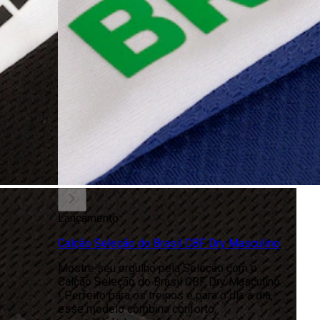
Lançamento
Calção Seleção do Brasil CBF Dry Masculino
Mostre seu orgulho pela Seleção com o
Calção Seleção do Brasil CBF Dry Masculino
! Perfeito para os treinos e para o dia a dia,
esse modelo combina conforto,