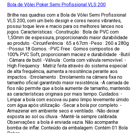
Bola de Vôlei Poker Semi Profissional VLS 200
Brilhe nas quadras com a Bola de Vôlei Semi Profissional
VLS 200, com um belo design e cores neons vibrantes,
possui toque leve e macio para os melhores lances nos
jogos. Características: -Construção : Bola de PVC com
1,50mm de espessura, proporcionando maior durabilidade
ao produto. -Circunferência : 65 a 67cm -Peso : 260 a 280g
-Possui 18 Gomos. -PVC Free : Gomos compostos de
100% PVC Soft, proporcionam maciez e durabilidade. -Butil
: Câmara de butil. -Válvula : Conta com válvula removível. -
High Frequency : Matriz feita através do sistema especial
de alta frequência, aumenta a resistência perante aos
impactos. -Enrolamento : Enrolamento na câmera fixa no
tamanho oficial garantindo maior resistência. -A camada de
fios não permite que a bola aumente de tamanho, mantendo
as características originais por mais tempo. Cuidados: -
Limpar a bola com escova ou pano limpo levemente úmido
com água após utilização. -Secar a bola por completo. -
Armazenar em ambiente seco e ventilado. -Não deixar
exposta ao sol ou chuva. -Mantê-la sempre calibrada.
Observações: a bola é enviada vazia. Não acompanha
bomba de inflar. Conteúdo da embalagem: Contém 01 Bola