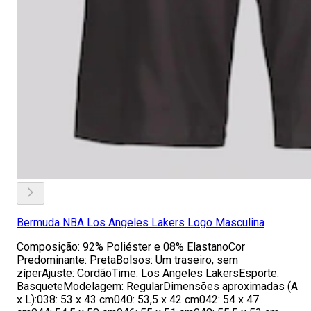
Bermuda NBA Los Angeles Lakers Logo Masculina
Composição: 92% Poliéster e 08% ElastanoCor
Predominante: PretaBolsos: Um traseiro, sem
zíperAjuste: CordãoTime: Los Angeles LakersEsporte:
BasqueteModelagem: RegularDimensões aproximadas (A
x L):038: 53 x 43 cm040: 53,5 x 42 cm042: 54 x 47