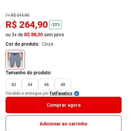
R$ 344,90
De:
R$ 264,90
-23%
ou 3x de
R$ 88,30
sem juros
Cor do produto:
cinza
Tamanho do produto:
42
44
46
48
Vendido e entregue por
FutFanatics
Comprar agora
Adicionar ao carrinho