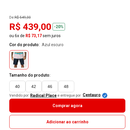
De:
R$ 549,00
R$ 439,00
-20%
ou 6x de
R$ 73,17
sem juros
Cor do produto:
azul escuro
Tamanho do produto:
40
42
46
48
Centauro
Radical Place
Vendido por:
e entregue por
Comprar agora
Adicionar ao carrinho