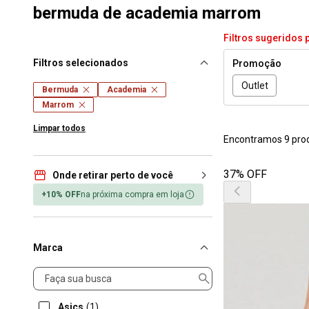
bermuda de academia marrom
Filtros sugeridos 
Filtros selecionados
Promoção
Outlet
Bermuda
Academia
Marrom
Limpar todos
Encontramos 9 pro
37% OFF
Onde retirar perto de você
+10% OFF
na próxima compra em loja
Marca
Marca
Asics
(1)