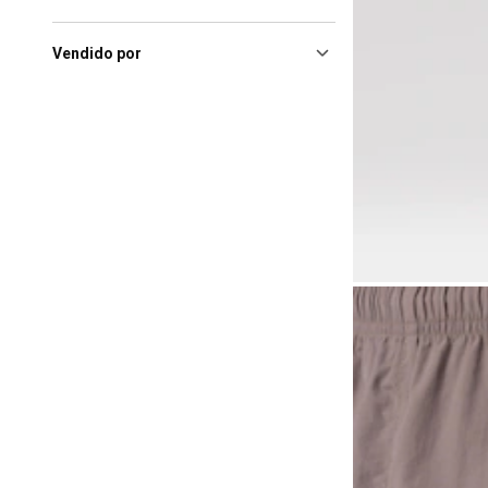
Shopping
(3)
João Pessoa (PB), Mangabeira
Shopping
(3)
Vendido por
Niteroi (RJ), Plaza Shopping
Niterói
(3)
Porto Velho (RO), Porto Velho
Shopping
(3)