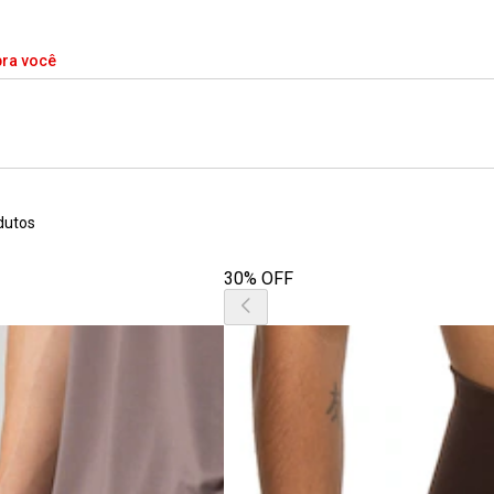
pra você
dutos
30% OFF