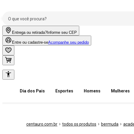
Entrega ou retirada?
Informe seu CEP
Entre ou cadastre-se
Acompanhe seu pedido
Dia dos Pais
Esportes
Homens
Mulheres
centauro.com.br
todos os produtos
bermuda
acad