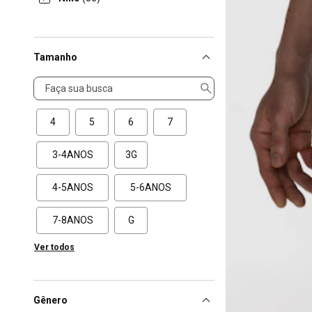
Tamanho
Tamanho
4
5
6
7
3-4ANOS
3G
4-5ANOS
5-6ANOS
7-8ANOS
G
Ver todos
Gênero