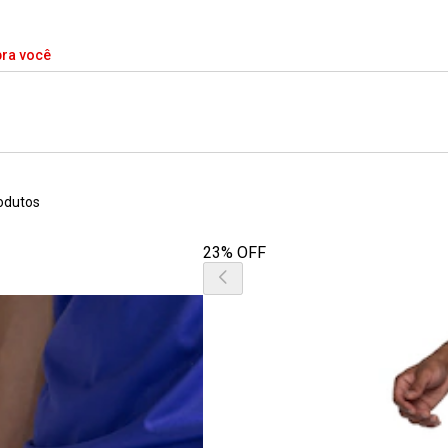
pra você
odutos
23% OFF