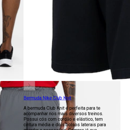
Bermuda Nike Club Knit
A bermuda Club Knit é perfeita para te
acompanhar nos mais diversos treinos.
Possui cós com cordão e elástico, tem
cintura média e dois bolsos laterais para