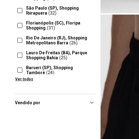
São Paulo (SP), Shopping
Ibirapuera
(32)
Florianópolis (SC), Floripa
Shopping
(31)
Rio De Janeiro (RJ), Shopping
Metropolitano Barra
(26)
Lauro De Freitas (BA), Parque
Shopping Bahia
(25)
Barueri (SP), Shopping
Tamboré
(24)
Ver todos
João Pessoa (PB), Manaíra
Shopping
(24)
Ribeirao Preto (SP), Ribeirão
Preto Shopping
(24)
Vendido por
São Paulo (SP), Shopping
Jardim Sul
(24)
Brasilia (DF), Iguatemi
Brasília
(23)