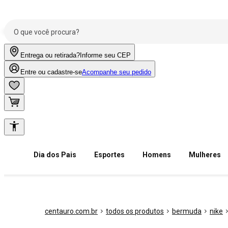
Entrega ou retirada?
Informe seu CEP
Entre ou cadastre-se
Acompanhe seu pedido
Dia dos Pais
Esportes
Homens
Mulheres
centauro.com.br
todos os produtos
bermuda
nike