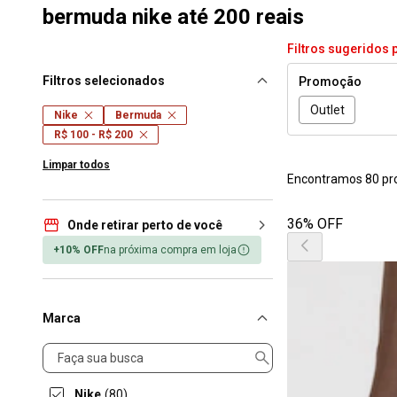
bermuda nike até 200 reais
Filtros sugeridos 
Filtros selecionados
Promoção
Outlet
Nike
Bermuda
R$ 100 - R$ 200
Limpar todos
Encontramos 80 pr
36% OFF
Onde retirar perto de você
+10% OFF
na próxima compra em loja
Marca
Marca
Nike
(80)