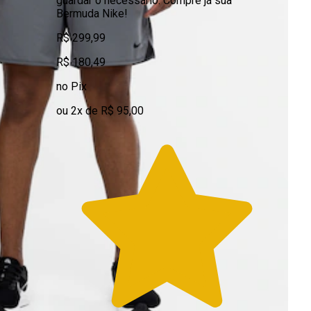
guardar o necessário. Compre já sua
Bermuda Nike!
R$ 299,99
R$ 180,49
no Pix
ou 2x de R$ 95,00