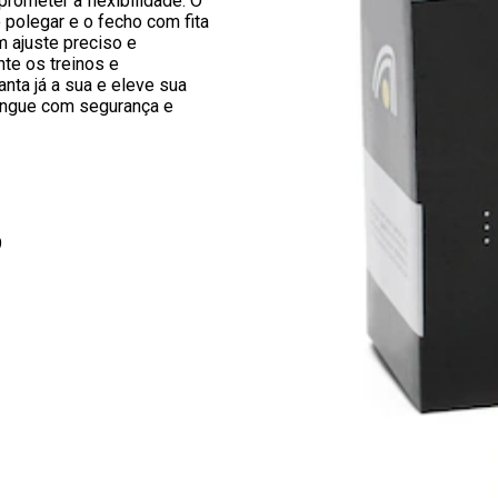
ometer a flexibilidade. O
o polegar e o fecho com fita
 ajuste preciso e
nte os treinos e
nta já a sua e eleve sua
ingue com segurança e
9