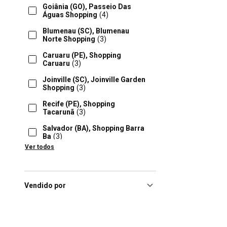
Goiânia (GO), Passeio Das
Águas Shopping
(4)
Blumenau (SC), Blumenau
Norte Shopping
(3)
Caruaru (PE), Shopping
Caruaru
(3)
Joinville (SC), Joinville Garden
Shopping
(3)
Recife (PE), Shopping
Tacarunã
(3)
Salvador (BA), Shopping Barra
Ba
(3)
Ver todos
Sao Jose (SC), Shopping
Itaguaçu
(3)
Vitoria (ES), Shopping
Vitória
(3)
Vendido por
Anápolis (GO), Brasil Park
Shopping
(2)
Aparecida De Goiania (GO),