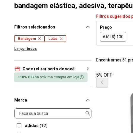
bandagem elástica, adesiva, terapêut
Filtros sugeridos 
Filtros selecionados
Preço
Até R$ 100
Bandagem
Lutas
Limpar todos
Encontramos 61 pr
Onde retirar perto de você
5% OFF
+10% OFF
na próxima compra em loja
Marca
Marca
adidas
(12)