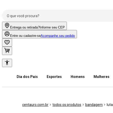
Entrega ou retirada?
Informe seu CEP
Entre ou cadastre-se
Acompanhe seu pedido
Dia dos Pais
Esportes
Homens
Mulheres
centauro.com.br
todos os produtos
bandagem
luta