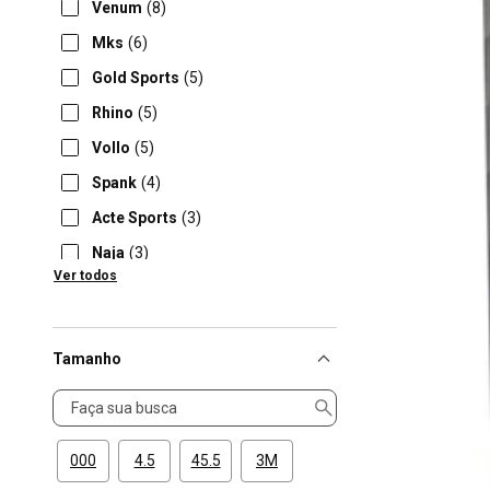
Venum
(8)
Mks
(6)
Gold Sports
(5)
Rhino
(5)
Vollo
(5)
Spank
(4)
Acte Sports
(3)
Naja
(3)
Ver todos
Adams
(2)
Tamanho
Tamanho
000
4.5
45.5
3M