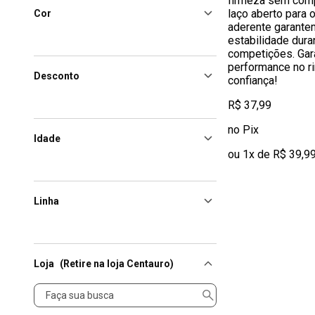
firmeza sem compr
laço aberto para 
Cor
aderente garantem
estabilidade dura
competições. Gara
performance no r
Desconto
confiança!
R$ 37,99
no Pix
Idade
ou 1x de R$ 39,9
Linha
Loja
(Retire na loja Centauro)
Loja