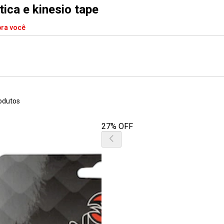
ica e kinesio tape
pra você
odutos
27% OFF