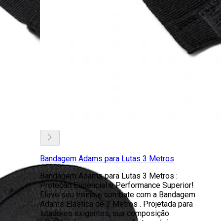
Bandagem Adams para Lutas 3 Metros
Bandagem Adams para Lutas 3 Metros :
Proteção Essencial e Performance Superior!
Eleve seu treino e combate com a Bandagem
Adams Elástica de 3 Metros . Projetada para
lutadores exigentes, sua composição