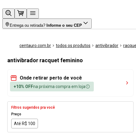
Entrega ou retirada?
Informe o seu CEP
centauro.com.br
todos os produtos
antivibrador
racque
antivibrador racquet feminino
Onde retirar perto de você
+10% OFF
na próxima compra em loja
Filtros sugeridos pra você
Preço
Até R$ 100