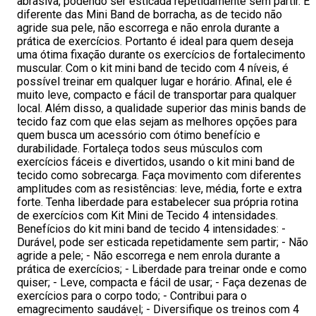
abrasiva, podendo ser esticada repetidamente sem partir. E
diferente das Mini Band de borracha, as de tecido não
agride sua pele, não escorrega e não enrola durante a
prática de exercícios. Portanto é ideal para quem deseja
uma ótima fixação durante os exercícios de fortalecimento
muscular. Com o kit mini band de tecido com 4 níveis, é
possível treinar em qualquer lugar e horário. Afinal, ele é
muito leve, compacto e fácil de transportar para qualquer
local. Além disso, a qualidade superior das minis bands de
tecido faz com que elas sejam as melhores opções para
quem busca um acessório com ótimo benefício e
durabilidade. Fortaleça todos seus músculos com
exercícios fáceis e divertidos, usando o kit mini band de
tecido como sobrecarga. Faça movimento com diferentes
amplitudes com as resistências: leve, média, forte e extra
forte. Tenha liberdade para estabelecer sua própria rotina
de exercícios com Kit Mini de Tecido 4 intensidades.
Benefícios do kit mini band de tecido 4 intensidades: -
Durável, pode ser esticada repetidamente sem partir; - Não
agride a pele; - Não escorrega e nem enrola durante a
prática de exercícios; - Liberdade para treinar onde e como
quiser; - Leve, compacta e fácil de usar; - Faça dezenas de
exercícios para o corpo todo; - Contribui para o
emagrecimento saudável; - Diversifique os treinos com 4