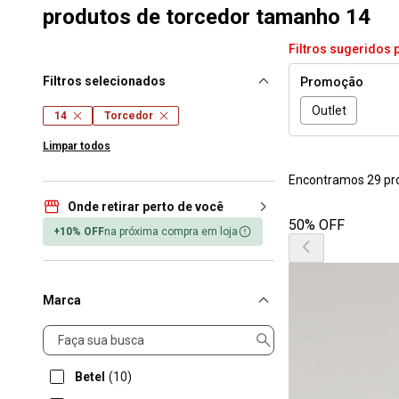
produtos de torcedor tamanho 14
Filtros sugeridos 
Filtros selecionados
Promoção
Outlet
14
Torcedor
Limpar todos
Encontramos 29 pr
Onde retirar perto de você
50% OFF
+10% OFF
na próxima compra em loja
Marca
Marca
Betel
(10)