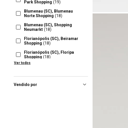
Park Shopping
(19)
Blumenau (SC), Blumenau
Norte Shopping
(18)
Blumenau (SC), Shopping
Neumarkt
(18)
Florianópolis (SC), Beiramar
Shopping
(18)
Florianópolis (SC), Floripa
Shopping
(18)
Ver todos
Joinville (SC), Mueller
Joinville
(18)
Cascavel (PR), Shopping
Cascavel
(17)
Vendido por
Brasilia (DF), Shopping
Conjunto Nacional
(16)
Pato Branco (PR), Pato Branco
Shopping
(16)