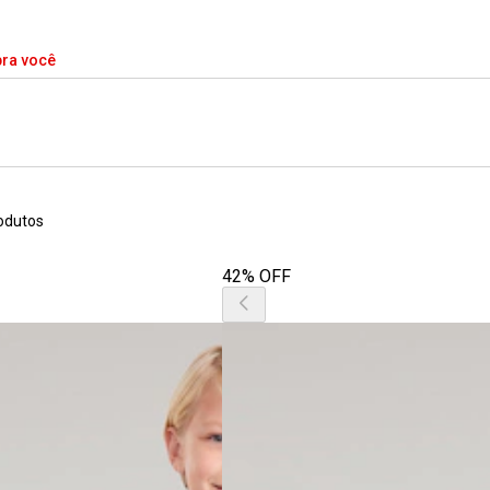
pra você
odutos
42% OFF