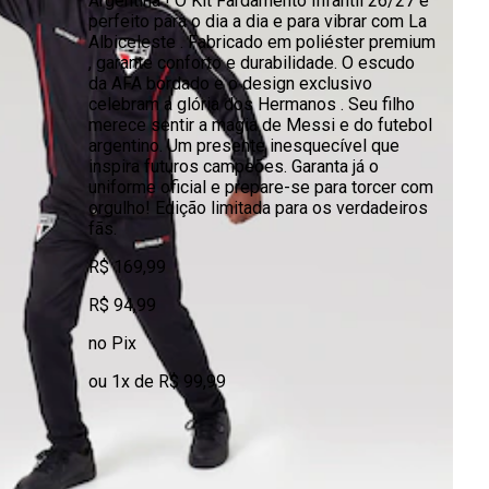
Argentina ! O Kit Fardamento Infantil 26/27 é
perfeito para o dia a dia e para vibrar com La
Albiceleste . Fabricado em poliéster premium
, garante conforto e durabilidade. O escudo
da AFA bordado e o design exclusivo
celebram a glória dos Hermanos . Seu filho
merece sentir a magia de Messi e do futebol
argentino. Um presente inesquecível que
inspira futuros campeões. Garanta já o
uniforme oficial e prepare-se para torcer com
orgulho! Edição limitada para os verdadeiros
fãs.
R$ 169,99
R$ 94,99
no Pix
ou 1x de R$ 99,99