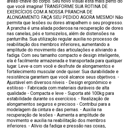
áreas-chave do corpo. Seu novo visual está mais perto do
que você imagina! TRANSFORME SUA ROTINA DE
EXERCÍCIOS COM A NOSSA PRANCHA DE
ALONGAMENTO. FAÇA SEU PEDIDO AGORA MESMO! Não
permita que lesões ou dores atrapalhem o seu progresso.
A prancha é uma aliada poderosa na recuperação de dores
nas canelas, pés e tornozelos, além de distensões na
panturrilha. Sua utilização regular auxilia no processo de
reabilitação dos membros inferiores, aumentando a
amplitude do movimento das articulações e aliviando a
fadiga. Com seu tamanho compacto e design inteligente,
ela é facilmente armazenada e transportada para qualquer
lugar. Leve-a com você e desfrute de alongamentos e
fortalecimento muscular onde quiser. Sua durabilidade e
resistência garantem que você alcance seus objetivos. -
Ajustável em diversos níveis - Design ergonômico e
estiloso - Fabricada com materiais duráveis de alta
qualidade - Compacta e leve - Suporta até 100kg para
estabilidade durante os exercícios. - Realização de
alongamentos seguros e precisos - Contribui para a
modelagem da cintura e das pernas. - Auxilia na
recuperação de lesões - Aumenta a amplitude de
movimento e auxilia na reabilitação dos membros
inferiores. - Alívio da fadiga e pressão nas coxas,