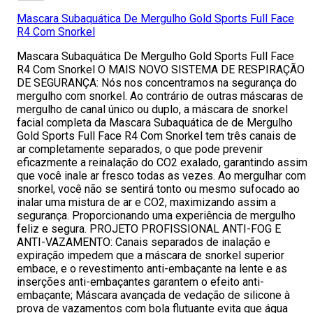
Mascara Subaquática De Mergulho Gold Sports Full Face
R4 Com Snorkel
Mascara Subaquática De Mergulho Gold Sports Full Face
R4 Com Snorkel O MAIS NOVO SISTEMA DE RESPIRAÇÃO
DE SEGURANÇA: Nós nos concentramos na segurança do
mergulho com snorkel. Ao contrário de outras máscaras de
mergulho de canal único ou duplo, a máscara de snorkel
facial completa da Mascara Subaquática de de Mergulho
Gold Sports Full Face R4 Com Snorkel tem três canais de
ar completamente separados, o que pode prevenir
eficazmente a reinalação do CO2 exalado, garantindo assim
que você inale ar fresco todas as vezes. Ao mergulhar com
snorkel, você não se sentirá tonto ou mesmo sufocado ao
inalar uma mistura de ar e CO2, maximizando assim a
segurança. Proporcionando uma experiência de mergulho
feliz e segura. PROJETO PROFISSIONAL ANTI-FOG E
ANTI-VAZAMENTO: Canais separados de inalação e
expiração impedem que a máscara de snorkel superior
embace, e o revestimento anti-embaçante na lente e as
inserções anti-embaçantes garantem o efeito anti-
embaçante; Máscara avançada de vedação de silicone à
prova de vazamentos com bola flutuante evita que água