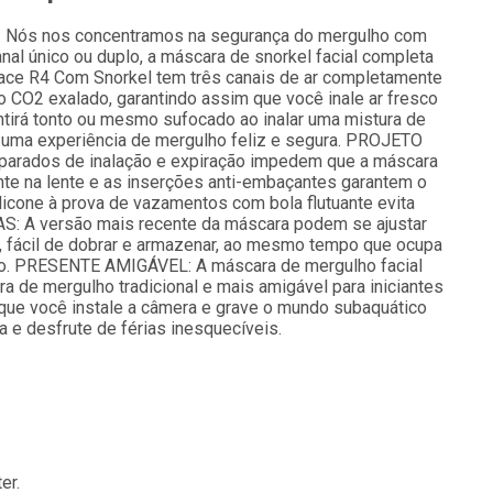
s nos concentramos na segurança do mergulho com
nal único ou duplo, a máscara de snorkel facial completa
Face R4 Com Snorkel tem três canais de ar completamente
o CO2 exalado, garantindo assim que você inale ar fresco
ntirá tonto ou mesmo sufocado ao inalar uma mistura de
 uma experiência de mergulho feliz e segura. PROJETO
ados de inalação e expiração impedem que a máscara
nte na lente e as inserções anti-embaçantes garantem o
icone à prova de vazamentos com bola flutuante evita
: A versão mais recente da máscara podem se ajustar
ar, fácil de dobrar e armazenar, ao mesmo tempo que ocupa
stão. PRESENTE AMIGÁVEL:
A máscara de mergulho facial
a de mergulho tradicional e mais amigável para iniciantes
 que você instale a câmera e grave o mundo subaquático
 e desfrute de férias inesquecíveis.
er.