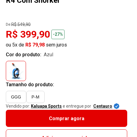
R4 Com Snorkel
R$ 549,90
De:
R$ 399,90
-27%
ou 5x de
R$ 79,98
sem juros
Cor do produto:
azul
Tamanho do produto:
GGG
P-M
Vendido por:
Kaluapa Sports
e entregue por
Centauro
Comprar agora