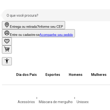
Entrega ou retirada?
Informe seu CEP
Entre ou cadastre-se
Acompanhe seu pedido
Dia dos Pais
Esportes
Homens
Mulheres
acessórios
máscara de mergulho
unissex