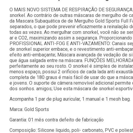
O MAIS NOVO SISTEMA DE RESPIRAÇÃO DE SEGURANÇA: Nó
snorkel. Ao contrário de outras máscaras de mergulho de ca
da Mascara Subaquática de de Mergulho Gold Sports Full 
separados, o que pode prevenir eficazmente a reinalação d
todas as vezes. Ao mergulhar com snorkel, você não se se
ar e CO2, maximizando assim a segurança. Proporcionando
PROFISSIONAL ANTI-FOG E ANTI-VAZAMENTO: Canais separ
de snorkel superior embace, e o revestimento anti-embaça
efeito anti-embaçante; Máscara avançada de vedação de sil
que água salgada entre na máscara. FUNÇÕES MELHORADAS
perfeitamente ao seu rosto. O snorkel é simples de instal
menos espaço, possui 2 orificios de cada lada anti exau
completa de 180 graus é mais fácil de usar do que a máscar
e jovens. O suporte de câmera removível adicional permite
dos sonhos. amigos; Use esta máscara de snorkel esportiva
Acompanha 1 par de plug auricular, 1 manual e 1 mesh bag.
Marca: Gold Sports
Garantia: 01 mês contra defeito de fabricação
Composição: Silicone liquido, poli- carbonato, PVC e poliest