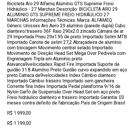
Bicicleta Aro 29 Alfamq Alumínio GTS Supreme Freio
Hidráulico - 27 Marchas Descrição: BICICLETA ARO 29
ALUMINIO GTS SUPREME FREIO HIDRÁULICO 27
MARCHAS Informações Técnicas: Marca: ALFAMEQ
Gênero: Unissex Aro Aero 29 alumínio (parede dupla) Cubo
dianteiro/traseiro 36F Raio 290x2.0 zincado Câmara de ar
29 Importada Pneu 29x1.95 de preto Importado Selim MTB
Importado Canote de selim 27,2 Abraçadeira de alumínio
com blocagem Movimento central selado Importado
Movimento de Direção Head Set Mega Over Pedivela com
Engrenagem Tripla em Alumínio preto
Alavanca9velocidades Rapid Fire Importada Suporte de
guidão 31.8 Alumínio Preto Guidão curvo expandido em aço
preto Catraca de9velocidades Index Câmbio dianteiro
Importado Câmbio traseiro Importado sem gancheira
Corrente fina Index Importada Pedal plataforma 9/16 de
Nylon Garfo de Suspensão Over Head Set em aço preto
Freio hidráulico dianteiro e traseiro Importado Garantia: 03
meses contra defeito de fabricação País de Origem Brasil
R$ 1.999,00
R$ 1.199,00