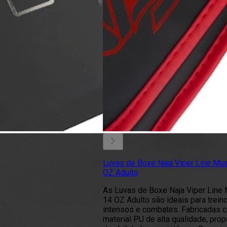
Luvas de Boxe Naja Viper Line Mua
OZ Adulto
As Luvas de Boxe Naja Viper Line 
14 OZ Adulto são ideais para trein
intensos e combates. Fabricadas 
material PU de alta qualidade, pro