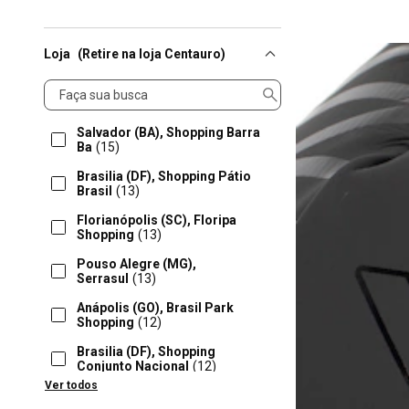
Loja
(Retire na loja Centauro)
Loja
Salvador (BA), Shopping Barra
Ba
(15)
Brasilia (DF), Shopping Pátio
Brasil
(13)
Florianópolis (SC), Floripa
Shopping
(13)
Pouso Alegre (MG),
Serrasul
(13)
Anápolis (GO), Brasil Park
Shopping
(12)
Brasilia (DF), Shopping
Conjunto Nacional
(12)
Ver todos
Campinas (SP), Shopping