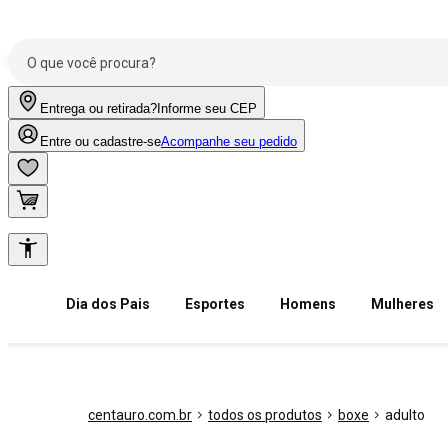
Entrega ou retirada?
Informe seu CEP
Entre ou cadastre-se
Acompanhe seu pedido
Dia dos Pais
Esportes
Homens
Mulheres
centauro.com.br
todos os produtos
boxe
adulto