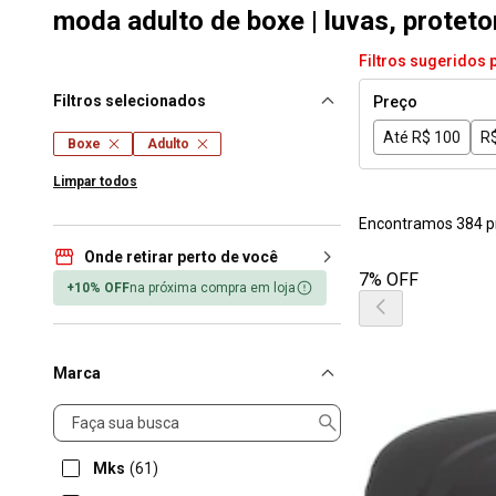
moda adulto de boxe | luvas, protet
Filtros sugeridos 
Filtros selecionados
Preço
Até R$ 100
R$
Boxe
Adulto
Limpar todos
Encontramos 384 p
Onde retirar perto de você
7% OFF
+10% OFF
na próxima compra em loja
Marca
Marca
Mks
(61)