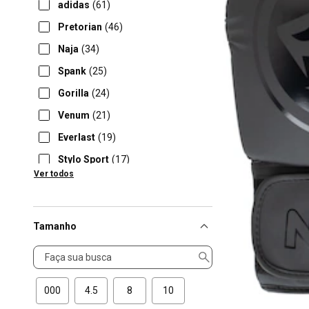
adidas
(61)
Pretorian
(46)
Naja
(34)
Spank
(25)
Gorilla
(24)
Venum
(21)
Everlast
(19)
Stylo Sport
(17)
Ver todos
Troia
(13)
Tamanho
Tamanho
000
4.5
8
10