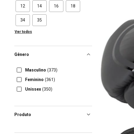
12
14
16
18
34
35
Ver todos
Gênero
Masculino
(373)
Feminino
(361)
Unissex
(350)
Produto