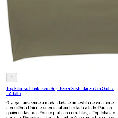
Top Fitness Inhale sem Bojo Baixa Sustentação Um Ombro
- Adulto
O yoga transcende a modalidade, é um estilo de vida onde
o equilíbrio físico e emocional andam lado a lado. Para as
apaixonadas pelo Yoga e práticas correlatas, o Top Inhale é
perfeito. Possui alça larga de ombro único, sem bojo e com