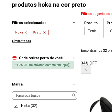
produtos hoka na cor preto
Filtros sugeridos 
Filtros selecionados
Produto
Pr
Tênis
O
Hoka
Preto
Limpar todos
Encontramos 32 pr
Onde retirar perto de você
34% OFF
+10% OFF
na próxima compra em loja
Marca
Marca
Hoka
(32)