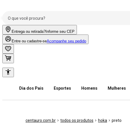
Entrega ou retirada?
Informe seu CEP
Entre ou cadastre-se
Acompanhe seu pedido
Dia dos Pais
Esportes
Homens
Mulheres
centauro.com.br
todos os produtos
hoka
preto