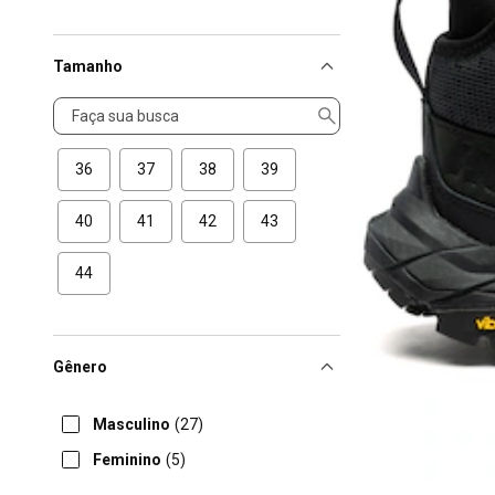
Tamanho
Tamanho
36
37
38
39
40
41
42
43
44
Gênero
Masculino
(27)
Feminino
(5)