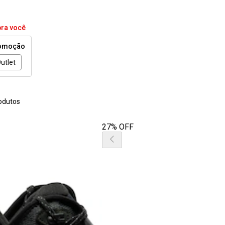
pra você
omoção
utlet
odutos
27% OFF