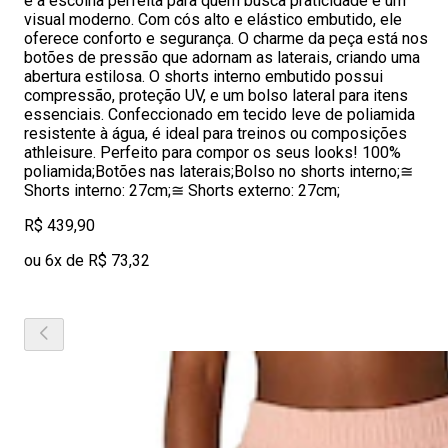
é a escolha perfeita para quem busca praticidade e um
visual moderno. Com cós alto e elástico embutido, ele
oferece conforto e segurança. O charme da peça está nos
botões de pressão que adornam as laterais, criando uma
abertura estilosa. O shorts interno embutido possui
compressão, proteção UV, e um bolso lateral para itens
essenciais. Confeccionado em tecido leve de poliamida
resistente à água, é ideal para treinos ou composições
athleisure. Perfeito para compor os seus looks! 100%
poliamida;Botões nas laterais;Bolso no shorts interno;≅
Shorts interno: 27cm;≅ Shorts externo: 27cm;
R$ 439,90
ou 6x de R$ 73,32