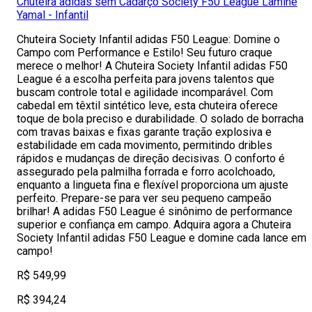
Chuteira adidas sem Cadarço Society F50 League Lamine
Yamal - Infantil
Chuteira Society Infantil adidas F50 League: Domine o
Campo com Performance e Estilo! Seu futuro craque
merece o melhor! A Chuteira Society Infantil adidas F50
League é a escolha perfeita para jovens talentos que
buscam controle total e agilidade incomparável. Com
cabedal em têxtil sintético leve, esta chuteira oferece
toque de bola preciso e durabilidade. O solado de borracha
com travas baixas e fixas garante tração explosiva e
estabilidade em cada movimento, permitindo dribles
rápidos e mudanças de direção decisivas. O conforto é
assegurado pela palmilha forrada e forro acolchoado,
enquanto a lingueta fina e flexível proporciona um ajuste
perfeito. Prepare-se para ver seu pequeno campeão
brilhar! A adidas F50 League é sinônimo de performance
superior e confiança em campo. Adquira agora a Chuteira
Society Infantil adidas F50 League e domine cada lance em
campo!
R$ 549,99
R$ 394,24