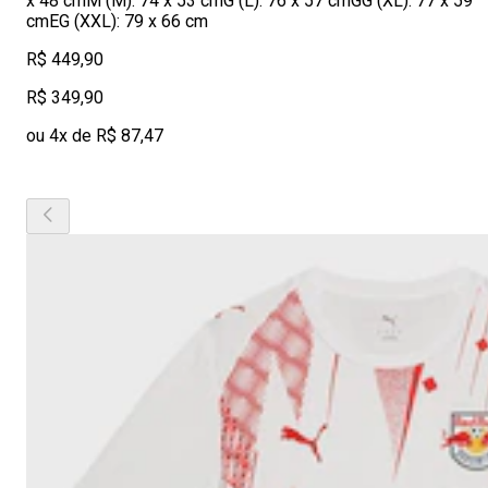
x 48 cmM (M): 74 x 53 cmG (L): 76 x 57 cmGG (XL): 77 x 59
cmEG (XXL): 79 x 66 cm
R$ 449,90
R$ 349,90
ou 4x de R$ 87,47