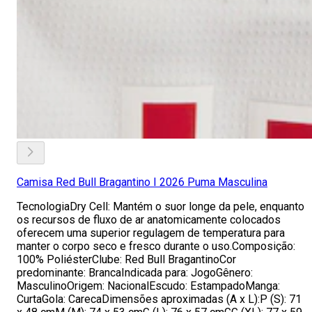
Camisa Red Bull Bragantino I 2026 Puma Masculina
TecnologiaDry Cell: Mantém o suor longe da pele, enquanto
os recursos de fluxo de ar anatomicamente colocados
oferecem uma superior regulagem de temperatura para
manter o corpo seco e fresco durante o uso.Composição:
100% PoliésterClube: Red Bull BragantinoCor
predominante: BrancaIndicada para: JogoGênero:
MasculinoOrigem: NacionalEscudo: EstampadoManga:
CurtaGola: CarecaDimensões aproximadas (A x L):P (S): 71