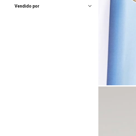
Florianópolis (SC), Beiramar
Vendido por
Shopping
(4)
Goiania (GO), Flamboyant
Shopping Center
(4)
Guarulhos (SP), Shopping
Internacional Guarulhos
(4)