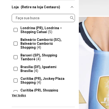
Loja
(Retire na loja Centauro)
Loja
Londrina (PR), Londrina –
Shopping Catuaí
(5)
Balneário Camboriú (SC),
Balneário Camboriú
Shopping
(4)
Barueri (SP), Shopping
Tamboré
(4)
Brasilia (DF), Iguatemi
Brasília
(4)
Curitiba (PR), Jockey Plaza
Shopping
(4)
Curitiba (PR), Shopping
Barigui
(4)
Ver todos
Feira De Santana (BA),
Boulevard Shopping Ba
(4)