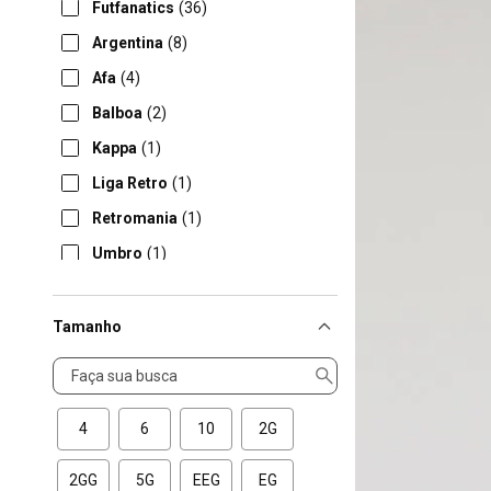
Futfanatics
(36)
Argentina
(8)
Afa
(4)
Balboa
(2)
Kappa
(1)
Liga Retro
(1)
Retromania
(1)
Umbro
(1)
Tamanho
Tamanho
4
6
10
2G
2GG
5G
EEG
EG