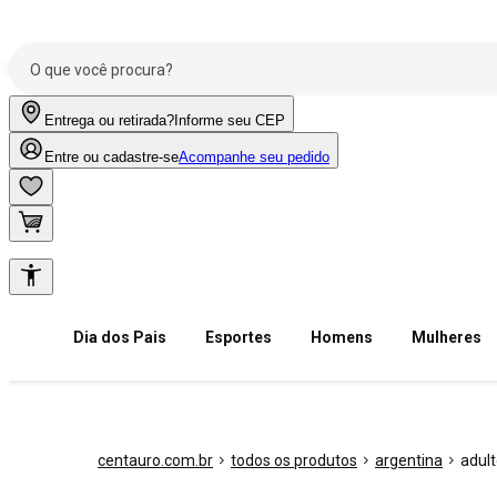
Entrega ou retirada?
Informe seu CEP
Entre ou cadastre-se
Acompanhe seu pedido
Dia dos Pais
Esportes
Homens
Mulheres
centauro.com.br
todos os produtos
argentina
adul