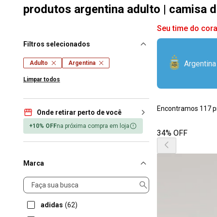
produtos argentina adulto | camisa de
Seu time do cor
Filtros selecionados
Argentina
Adulto
Argentina
Limpar todos
Encontramos 117 p
Onde retirar perto de você
+10% OFF
na próxima compra em loja
34% OFF
Marca
Marca
adidas
(62)