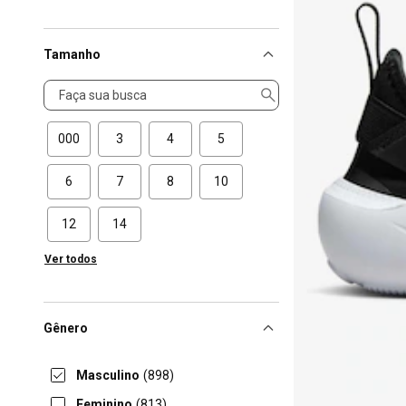
Tamanho
Tamanho
000
3
4
5
6
7
8
10
12
14
Ver todos
Gênero
Masculino
(898)
Feminino
(813)