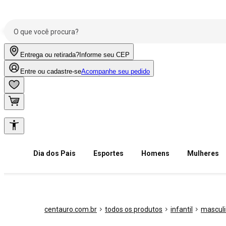
Entrega ou retirada?
Informe seu CEP
Entre ou cadastre-se
Acompanhe seu pedido
Dia dos Pais
Esportes
Homens
Mulheres
centauro.com.br
todos os produtos
infantil
mascul