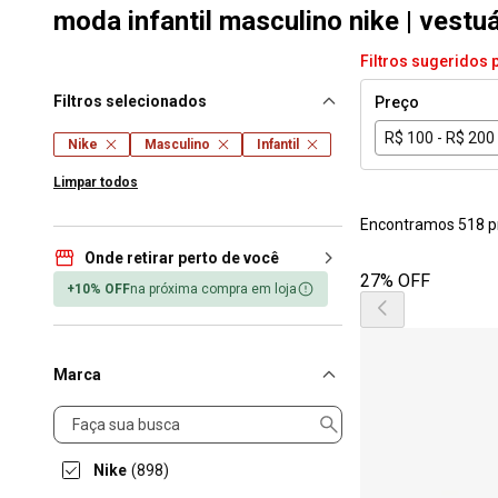
moda infantil masculino nike | vestu
Filtros sugeridos 
Filtros selecionados
Preço
R$ 100 - R$ 200
Nike
Masculino
Infantil
Limpar todos
Encontramos 518 p
Onde retirar perto de você
27% OFF
+10% OFF
na próxima compra em loja
Marca
Marca
Nike
(898)