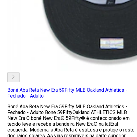
Boné Aba Reta New Era 59Fifty MLB Oakland Athletics -
Fechado - Adulto
Boné Aba Reta New Era 59Fifty MLB Oakland Athletics -
Fechado - Adulto Boné 59FiftyOakland ATHLETICS MLB
New Era O boné New Era® 59Fifty® é confeccionado em
tecido leve e recebe a bandeira New Era® na latEral
esquerda. Moderna, a Aba Reta é estiLosa e proteje o rosto
dos raios solares. As vias respiráveis na parte superior