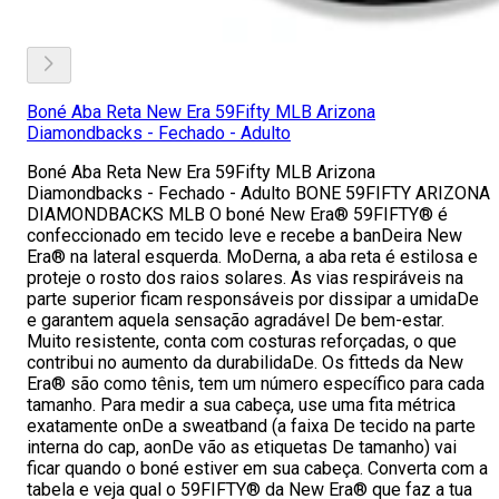
Boné Aba Reta New Era 59Fifty MLB Arizona
Diamondbacks - Fechado - Adulto
Boné Aba Reta New Era 59Fifty MLB Arizona
Diamondbacks - Fechado - Adulto BONE 59FIFTY ARIZONA
DIAMONDBACKS MLB O boné New Era® 59FIFTY® é
confeccionado em tecido leve e recebe a banDeira New
Era® na lateral esquerda. MoDerna, a aba reta é estilosa e
proteje o rosto dos raios solares. As vias respiráveis na
parte superior ficam responsáveis por dissipar a umidaDe
e garantem aquela sensação agradável De bem-estar.
Muito resistente, conta com costuras reforçadas, o que
contribui no aumento da durabilidaDe. Os fitteds da New
Era® são como tênis, tem um número específico para cada
tamanho. Para medir a sua cabeça, use uma fita métrica
exatamente onDe a sweatband (a faixa De tecido na parte
interna do cap, aonDe vão as etiquetas De tamanho) vai
ficar quando o boné estiver em sua cabeça. Converta com a
tabela e veja qual o 59FIFTY® da New Era® que faz a tua