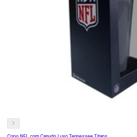
Copo NFL com Canudo Luxo Tennessee Titans