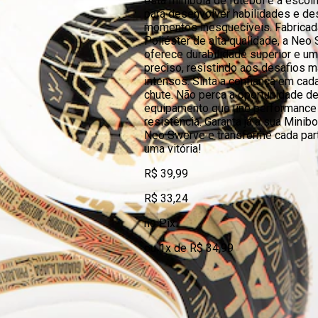
esta minibola de futebol é a escolh
para desenvolver habilidades e des
momentos inesquecíveis. Fabrica
Poliéster de alta qualidade, a Neo
oferece durabilidade superior e u
preciso, resistindo aos desafios m
intensos. Sinta a confiança em cad
chute. Não perca a oportunidade de
equipamento que une performance
resistência. Garanta já a sua Minib
Neo Swerve e transforme cada par
uma vitória!
R$ 39,99
R$ 33,24
no Pix
ou 1x de R$ 34,99