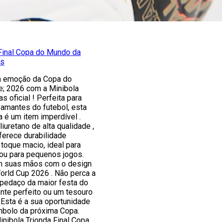
 Final Copa do Mundo da
as
a emoção da Copa do
; 2026 com a Minibola
as oficial ! Perfeita para
amantes do futebol, esta
a é um item imperdível .
iuretano de alta qualidade ,
oferece durabilidade
toque macio, ideal para
 ou para pequenos jogos.
 em suas mãos com o design
orld Cup 2026 . Não perca a
 pedaço da maior festa do
nte perfeito ou um tesouro
 Esta é a sua oportunidade
mbolo da próxima Copa.
Minibola Trionda Final Copa