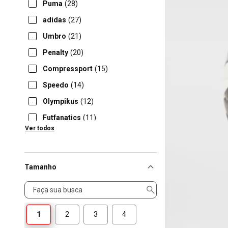
Puma
(28)
adidas
(27)
Umbro
(21)
Penalty
(20)
Compressport
(15)
Speedo
(14)
Olympikus
(12)
Futfanatics
(11)
Ver todos
Mizuno
(9)
Tamanho
Tamanho
1
2
3
4