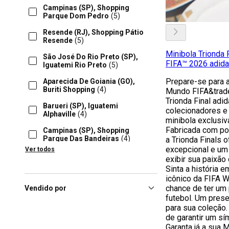
Campinas (SP), Shopping
Parque Dom Pedro
(5)
Resende (RJ), Shopping Pátio
Resende
(5)
Minibola Trionda
São José Do Rio Preto (SP),
FIFA™ 2026 adid
Iguatemi Rio Preto
(5)
Prepare-se para 
Aparecida De Goiania (GO),
Buriti Shopping
(4)
Mundo FIFA&trade
Trionda Final adid
Barueri (SP), Iguatemi
colecionadores e 
Alphaville
(4)
minibola exclusiv
Fabricada com pol
Campinas (SP), Shopping
Parque Das Bandeiras
(4)
a Trionda Finals 
excepcional e um 
Ver todos
Caruaru (PE), Shopping
exibir sua paixão
Caruaru
(4)
Sinta a história
icônico da FIFA W
Florianópolis (SC), Floripa
Shopping
(4)
chance de ter um
Vendido por
futebol. Um prese
Fortaleza (CE), Riomar
para sua coleção.
Kennedy
(4)
de garantir um sí
Garanta já a sua 
Guarulhos (SP), Shopping