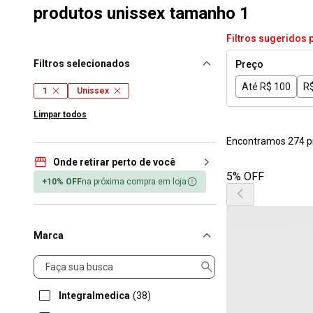
produtos unissex tamanho 1
Filtros sugeridos 
Filtros selecionados
Preço
Até R$ 100
R$
1
Unissex
Limpar todos
Encontramos 274 p
Onde retirar perto de você
5% OFF
+10% OFF
na próxima compra em loja
Marca
Marca
Integralmedica
(38)