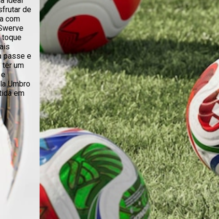
a ideal
frutar de
da com
 Swerve
m toque
ais
a passe e
 ter um
 e
ola Umbro
tida em