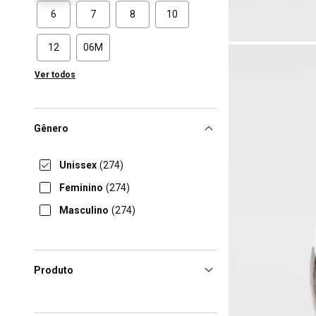
6
7
8
10
12
06M
Ver todos
Gênero
Unissex
(274)
Feminino
(274)
Masculino
(274)
Produto