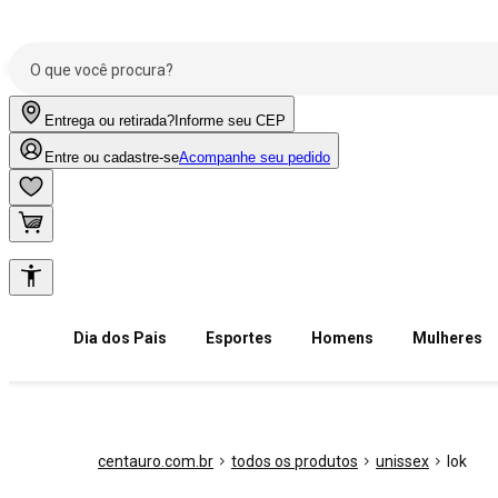
Entrega ou retirada?
Informe seu CEP
Entre ou cadastre-se
Acompanhe seu pedido
Dia dos Pais
Esportes
Homens
Mulheres
centauro.com.br
todos os produtos
unissex
lok