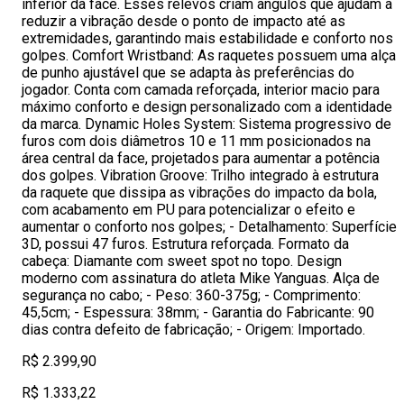
inferior da face. Esses relevos criam ângulos que ajudam a
reduzir a vibração desde o ponto de impacto até as
extremidades, garantindo mais estabilidade e conforto nos
golpes. Comfort Wristband: As raquetes possuem uma alça
de punho ajustável que se adapta às preferências do
jogador. Conta com camada reforçada, interior macio para
máximo conforto e design personalizado com a identidade
da marca. Dynamic Holes System: Sistema progressivo de
furos com dois diâmetros 10 e 11 mm posicionados na
área central da face, projetados para aumentar a potência
dos golpes. Vibration Groove: Trilho integrado à estrutura
da raquete que dissipa as vibrações do impacto da bola,
com acabamento em PU para potencializar o efeito e
aumentar o conforto nos golpes; - Detalhamento: Superfície
3D, possui 47 furos. Estrutura reforçada. Formato da
cabeça: Diamante com sweet spot no topo. Design
moderno com assinatura do atleta Mike Yanguas. Alça de
segurança no cabo; - Peso: 360-375g; - Comprimento:
45,5cm; - Espessura: 38mm; - Garantia do Fabricante: 90
dias contra defeito de fabricação; - Origem: Importado.
R$ 2.399,90
R$ 1.333,22