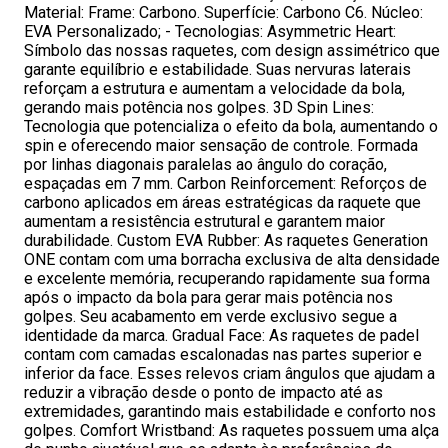
Material: Frame: Carbono. Superfície: Carbono C6. Núcleo:
EVA Personalizado; - Tecnologias: Asymmetric Heart:
Símbolo das nossas raquetes, com design assimétrico que
garante equilíbrio e estabilidade. Suas nervuras laterais
reforçam a estrutura e aumentam a velocidade da bola,
gerando mais potência nos golpes. 3D Spin Lines:
Tecnologia que potencializa o efeito da bola, aumentando o
spin e oferecendo maior sensação de controle. Formada
por linhas diagonais paralelas ao ângulo do coração,
espaçadas em 7 mm. Carbon Reinforcement: Reforços de
carbono aplicados em áreas estratégicas da raquete que
aumentam a resistência estrutural e garantem maior
durabilidade. Custom EVA Rubber: As raquetes Generation
ONE contam com uma borracha exclusiva de alta densidade
e excelente memória, recuperando rapidamente sua forma
após o impacto da bola para gerar mais potência nos
golpes. Seu acabamento em verde exclusivo segue a
identidade da marca. Gradual Face: As raquetes de padel
contam com camadas escalonadas nas partes superior e
inferior da face. Esses relevos criam ângulos que ajudam a
reduzir a vibração desde o ponto de impacto até as
extremidades, garantindo mais estabilidade e conforto nos
golpes. Comfort Wristband: As raquetes possuem uma alça