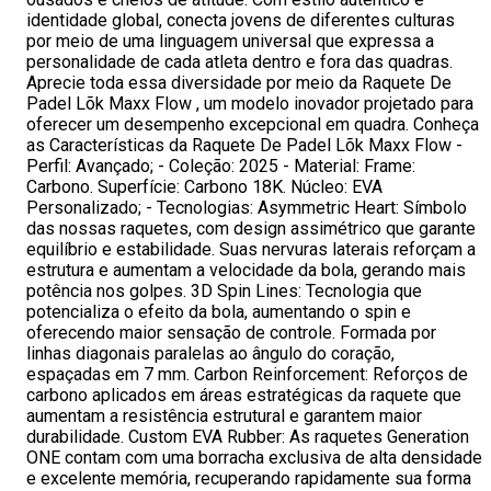
identidade global, conecta jovens de diferentes culturas
por meio de uma linguagem universal que expressa a
personalidade de cada atleta dentro e fora das quadras.
Aprecie toda essa diversidade por meio da Raquete De
Padel Lõk Maxx Flow , um modelo inovador projetado para
oferecer um desempenho excepcional em quadra. Conheça
as Características da Raquete De Padel Lõk Maxx Flow -
Perfil: Avançado; - Coleção: 2025 - Material: Frame:
Carbono. Superfície: Carbono 18K. Núcleo: EVA
Personalizado; - Tecnologias: Asymmetric Heart: Símbolo
das nossas raquetes, com design assimétrico que garante
equilíbrio e estabilidade. Suas nervuras laterais reforçam a
estrutura e aumentam a velocidade da bola, gerando mais
potência nos golpes. 3D Spin Lines: Tecnologia que
potencializa o efeito da bola, aumentando o spin e
oferecendo maior sensação de controle. Formada por
linhas diagonais paralelas ao ângulo do coração,
espaçadas em 7 mm. Carbon Reinforcement: Reforços de
carbono aplicados em áreas estratégicas da raquete que
aumentam a resistência estrutural e garantem maior
durabilidade. Custom EVA Rubber: As raquetes Generation
ONE contam com uma borracha exclusiva de alta densidade
e excelente memória, recuperando rapidamente sua forma