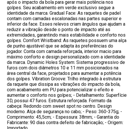
após o impacto da bola para gerar mais potência nos
golpes. Seu acabamento em verde exclusivo segue a
identidade da marca. Gradual Face: As raquetes de padel
contam com camadas escalonadas nas partes superior e
inferior da face. Esses relevos criam ângulos que ajudam a
reduzir a vibração desde o ponto de impacto até as
extremidades, garantindo mais estabilidade e conforto nos
golpes. Comfort Wristband: As raquetes possuem uma alça
de punho ajustável que se adapta às preferências do
jogador. Conta com camada reforçada, interior macio para
máximo conforto e design personalizado com a identidade
da marca. Dynamic Holes System: Sistema progressivo de
furos com dois diâmetros 10 e 11 mm posicionados na
área central da face, projetados para aumentar a potência
dos golpes. Vibration Groove: Trilho integrado à estrutura
da raquete que dissipa as vibrações do impacto da bola,
com acabamento em PU para potencializar o efeito e
aumentar o conforto nos golpes; - Detalhamento: Superfície
3D, possui 47 furos. Estrutura reforçada. Formato da
cabeça: Redondo com sweet spot no centro. Design
moderno. Alça de segurança no cabo; - Peso: 360-375g; -
Comprimento: 45,5cm; - Espessura: 38mm; - Garantia do
Fabricante: 90 dias contra defeito de fabricação; - Origem:
Importado.