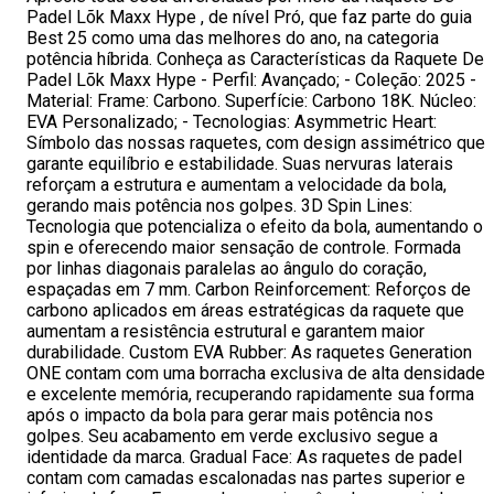
Padel Lõk Maxx Hype , de nível Pró, que faz parte do guia
Best 25 como uma das melhores do ano, na categoria
potência híbrida. Conheça as Características da Raquete De
Padel Lõk Maxx Hype - Perfil: Avançado; - Coleção: 2025 -
Material: Frame: Carbono. Superfície: Carbono 18K. Núcleo:
EVA Personalizado; - Tecnologias: Asymmetric Heart:
Símbolo das nossas raquetes, com design assimétrico que
garante equilíbrio e estabilidade. Suas nervuras laterais
reforçam a estrutura e aumentam a velocidade da bola,
gerando mais potência nos golpes. 3D Spin Lines:
Tecnologia que potencializa o efeito da bola, aumentando o
spin e oferecendo maior sensação de controle. Formada
por linhas diagonais paralelas ao ângulo do coração,
espaçadas em 7 mm. Carbon Reinforcement: Reforços de
carbono aplicados em áreas estratégicas da raquete que
aumentam a resistência estrutural e garantem maior
durabilidade. Custom EVA Rubber: As raquetes Generation
ONE contam com uma borracha exclusiva de alta densidade
e excelente memória, recuperando rapidamente sua forma
após o impacto da bola para gerar mais potência nos
golpes. Seu acabamento em verde exclusivo segue a
identidade da marca. Gradual Face: As raquetes de padel
contam com camadas escalonadas nas partes superior e