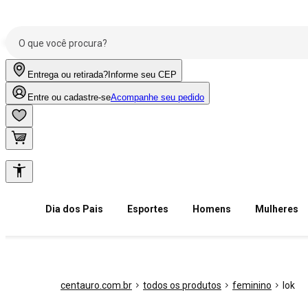
Entrega ou retirada?
Informe seu CEP
Entre ou cadastre-se
Acompanhe seu pedido
Dia dos Pais
Esportes
Homens
Mulheres
centauro.com.br
todos os produtos
feminino
lok