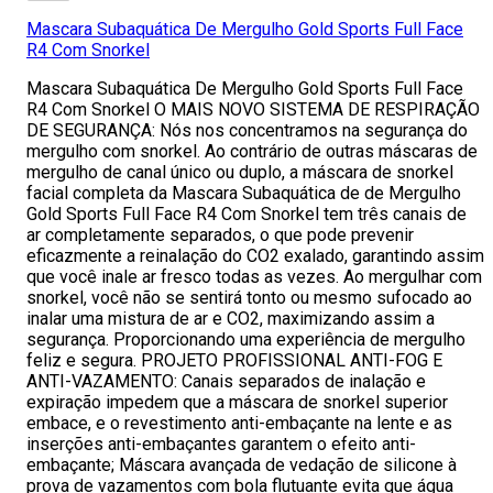
Mascara Subaquática De Mergulho Gold Sports Full Face
R4 Com Snorkel
Mascara Subaquática De Mergulho Gold Sports Full Face
R4 Com Snorkel O MAIS NOVO SISTEMA DE RESPIRAÇÃO
DE SEGURANÇA: Nós nos concentramos na segurança do
mergulho com snorkel. Ao contrário de outras máscaras de
mergulho de canal único ou duplo, a máscara de snorkel
facial completa da Mascara Subaquática de de Mergulho
Gold Sports Full Face R4 Com Snorkel tem três canais de
ar completamente separados, o que pode prevenir
eficazmente a reinalação do CO2 exalado, garantindo assim
que você inale ar fresco todas as vezes. Ao mergulhar com
snorkel, você não se sentirá tonto ou mesmo sufocado ao
inalar uma mistura de ar e CO2, maximizando assim a
segurança. Proporcionando uma experiência de mergulho
feliz e segura. PROJETO PROFISSIONAL ANTI-FOG E
ANTI-VAZAMENTO: Canais separados de inalação e
expiração impedem que a máscara de snorkel superior
embace, e o revestimento anti-embaçante na lente e as
inserções anti-embaçantes garantem o efeito anti-
embaçante; Máscara avançada de vedação de silicone à
prova de vazamentos com bola flutuante evita que água