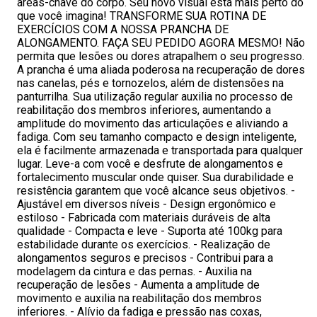
áreas-chave do corpo. Seu novo visual está mais perto do
que você imagina! TRANSFORME SUA ROTINA DE
EXERCÍCIOS COM A NOSSA PRANCHA DE
ALONGAMENTO. FAÇA SEU PEDIDO AGORA MESMO! Não
permita que lesões ou dores atrapalhem o seu progresso.
A prancha é uma aliada poderosa na recuperação de dores
nas canelas, pés e tornozelos, além de distensões na
panturrilha. Sua utilização regular auxilia no processo de
reabilitação dos membros inferiores, aumentando a
amplitude do movimento das articulações e aliviando a
fadiga. Com seu tamanho compacto e design inteligente,
ela é facilmente armazenada e transportada para qualquer
lugar. Leve-a com você e desfrute de alongamentos e
fortalecimento muscular onde quiser. Sua durabilidade e
resistência garantem que você alcance seus objetivos. -
Ajustável em diversos níveis - Design ergonômico e
estiloso - Fabricada com materiais duráveis de alta
qualidade - Compacta e leve - Suporta até 100kg para
estabilidade durante os exercícios. - Realização de
alongamentos seguros e precisos - Contribui para a
modelagem da cintura e das pernas. - Auxilia na
recuperação de lesões - Aumenta a amplitude de
movimento e auxilia na reabilitação dos membros
inferiores. - Alívio da fadiga e pressão nas coxas,