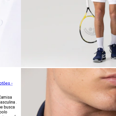
otões -
 Camisa
sculina .
ue busca
polo