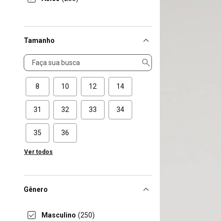
Tamanho
Tamanho
8
10
12
14
31
32
33
34
35
36
Ver todos
Gênero
Masculino
(250)