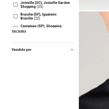
Joinville (SC), Joinville Garden
Shopping
(23)
Brasilia (DF), Iguatemi
Brasília
(22)
Campinas (SP), Shopping
Parque Dom Pedro
(22)
Ver todos
Osasco (SP), União
Shopping
(22)
Porto Alegre (RS), Iguatemi
Vendido por
Porto Alegre
(22)
Ribeirao Preto (SP), Ribeirão
Preto Shopping
(22)
São José (SC), Continente
Park Shopping
(22)