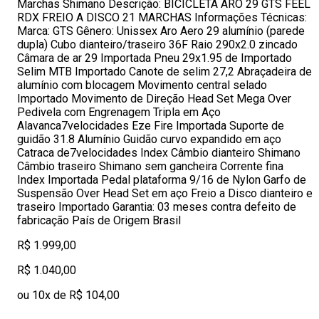
Marchas Shimano Descrição: BICICLETA ARO 29 GTS FEEL
RDX FREIO A DISCO 21 MARCHAS Informações Técnicas:
Marca: GTS Gênero: Unissex Aro Aero 29 alumínio (parede
dupla) Cubo dianteiro/traseiro 36F Raio 290x2.0 zincado
Câmara de ar 29 Importada Pneu 29x1.95 de Importado
Selim MTB Importado Canote de selim 27,2 Abraçadeira de
alumínio com blocagem Movimento central selado
Importado Movimento de Direção Head Set Mega Over
Pedivela com Engrenagem Tripla em Aço
Alavanca7velocidades Eze Fire Importada Suporte de
guidão 31.8 Alumínio Guidão curvo expandido em aço
Catraca de7velocidades Index Câmbio dianteiro Shimano
Câmbio traseiro Shimano sem gancheira Corrente fina
Index Importada Pedal plataforma 9/16 de Nylon Garfo de
Suspensão Over Head Set em aço Freio a Disco dianteiro e
traseiro Importado Garantia: 03 meses contra defeito de
fabricação País de Origem Brasil
R$ 1.999,00
R$ 1.040,00
ou 10x de R$ 104,00