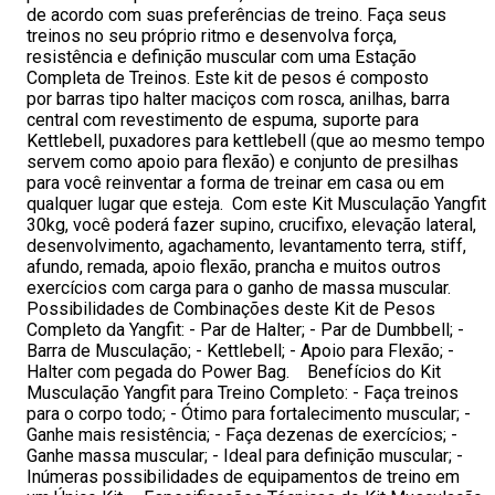
de acordo com suas preferências de treino. Faça seus
treinos no seu próprio ritmo e desenvolva força,
resistência e definição muscular com uma Estação
Completa de Treinos. Este kit de pesos é composto
por barras tipo halter maciços com rosca, anilhas, barra
central com revestimento de espuma, suporte para
Kettlebell, puxadores para kettlebell (que ao mesmo tempo
servem como apoio para flexão) e conjunto de presilhas
para você reinventar a forma de treinar em casa ou em
qualquer lugar que esteja. Com este Kit Musculação Yangfit
30kg, você poderá fazer supino, crucifixo, elevação lateral,
desenvolvimento, agachamento, levantamento terra, stiff,
afundo, remada, apoio flexão, prancha e muitos outros
exercícios com carga para o ganho de massa muscular.
Possibilidades de Combinações deste Kit de Pesos
Completo da Yangfit: - Par de Halter; - Par de Dumbbell; -
Barra de Musculação; - Kettlebell; - Apoio para Flexão; -
Halter com pegada do Power Bag. Benefícios do Kit
Musculação Yangfit para Treino Completo: - Faça treinos
para o corpo todo; - Ótimo para fortalecimento muscular; -
Ganhe mais resistência; - Faça dezenas de exercícios; -
Ganhe massa muscular; - Ideal para definição muscular; -
Inúmeras possibilidades de equipamentos de treino em