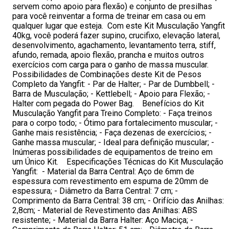
servem como apoio para flexão) e conjunto de presilhas
para você reinventar a forma de treinar em casa ou em
qualquer lugar que esteja. Com este Kit Musculação Yangfit
40kg, você poderá fazer supino, crucifixo, elevação lateral,
desenvolvimento, agachamento, levantamento terra, stiff,
afundo, remada, apoio flexão, prancha e muitos outros
exercícios com carga para o ganho de massa muscular.
Possibilidades de Combinações deste Kit de Pesos
Completo da Yangfit: - Par de Halter; - Par de Dumbbell; -
Barra de Musculação; - Kettlebell; - Apoio para Flexão; -
Halter com pegada do Power Bag. Benefícios do Kit
Musculação Yangfit para Treino Completo: - Faça treinos
para o corpo todo; - Ótimo para fortalecimento muscular; -
Ganhe mais resistência; - Faça dezenas de exercícios; -
Ganhe massa muscular; - Ideal para definição muscular; -
Inúmeras possibilidades de equipamentos de treino em
um Único Kit. Especificações Técnicas do Kit Musculação
Yangfit: - Material da Barra Central: Aço de 6mm de
espessura com revestimento em espuma de 20mm de
espessura; - Diâmetro da Barra Central: 7 cm; -
Comprimento da Barra Central: 38 cm; - Orifício das Anilhas:
2,8cm; - Material de Revestimento das Anilhas: ABS
resistente; - Material da Barra Halter: Aço Maciça; -