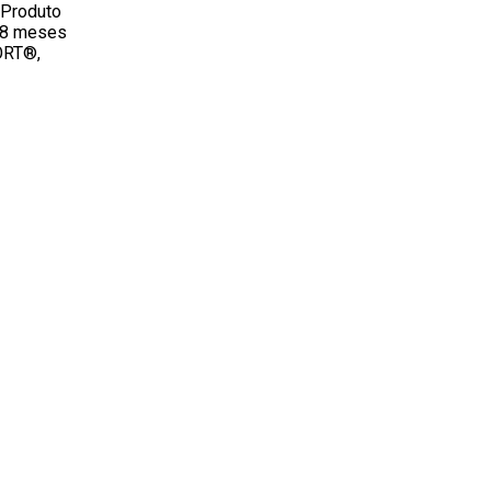
? Produto
a 8 meses
ORT®,