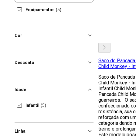
Equipamentos
(5)
Cor
Saco de Pancada 
Desconto
Child Monkey - Inf
Saco de Pancada 
Child Monkey - In
Infantil Child Mo
Idade
Pancada Child M
guerreiros. O sa
Infantil
(5)
confeccionado com
resistência, sua 
reforçada com uma
categoria dando 
treino e prolonga
Linha
Este modelo poss