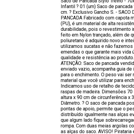
Saco de Pancada Stylo Treino - 70
Infantil ? 01 (um) Saco de pancada
cm. ? Exclusivo Gancho S. - SACO 
PANCADA Fabricado com capota m
(PU), é um material de alta resistên
durabilidade, pois o revestimento i
feito em Nylon trançado, além de q
poliuretano é adquirido novo e intei
utilizamos sucatas e não fazemos
emendas o que garante mais vida út
qualidade e resistência ao produto.
ATENÇÃO: Saco de pancada vendid
enviado vazio, acompanha guia de 
para o enchimento. O peso vai ser r
material que você utilizar para ench
Indicamos uso de retalho de tecid
raspas de madeira. Dimensões 70
altura x 90 cm de circunferência x 
Diâmetro. ? O saco de pancada po
pontas de apoio, permite que o pe
distribuído igualmente nas alças e
que algum lado fique sobrecarrega
rompa. Com duas meias argolas co
as alças do saco. AVISO! Pirataria 