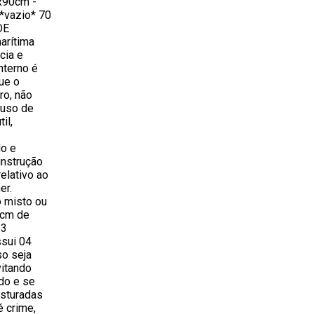
x90cm -
 *vazio* 70
DE
arítima
cia e
nterno é
ue o
ro, não
 uso de
il,
o e
instrução
elativo ao
er.
o misto ou
 cm de
33
ssui 04
so seja
vitando
do e se
sturadas
é crime,