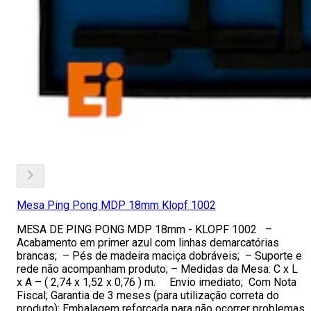
Mesa Ping Pong MDP 18mm Klopf 1002
MESA DE PING PONG MDP 18mm - KLOPF 1002 –
Acabamento em primer azul com linhas demarcatórias
brancas; – Pés de madeira maciça dobráveis; – Suporte e
rede não acompanham produto; – Medidas da Mesa: C x L
x A – ( 2,74 x 1,52 x 0,76 ) m. Envio imediato; Com Nota
Fiscal; Garantia de 3 meses (para utilização correta do
produto); Embalagem reforçada para não ocorrer problemas