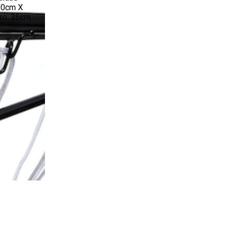
50cm X
Aro: 36cm