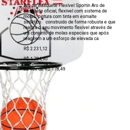
Aro de Basquete Flexível Sportin Aro de
Basquete oficial, flexível com sistema de
molas, pintura com tinta em esmalte
sintético. construido de forma robusta e que
realiza o seu movimento flexível através de
um conjunto de molas especiais que após
reagirem a um esforço de elevada ca
R$ 2.231,12
R$ 1.784,90
ou 10x de R$ 178,49