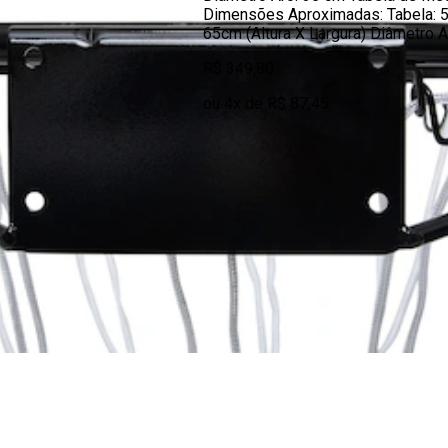
Dimensões Aproximadas: Tabela: 
65cm (Altura X Largura) Diâmetro 
R$ 349,80
ou 4x de R$ 87,45