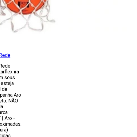
 Rede
 Rede
rflex irá
om seus
esteja.
l de
mpanha Aro
eto. NÃO
la
rca:
| Aro -
roximadas:
ura)
didas