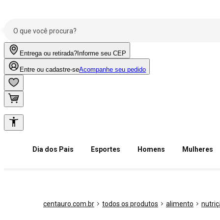
Entrega ou retirada?
Informe seu CEP
Entre ou cadastre-se
Acompanhe seu pedido
Dia dos Pais
Esportes
Homens
Mulheres
centauro.com.br
todos os produtos
alimento
nutri