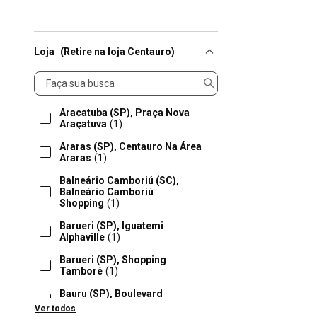
Loja
(Retire na loja Centauro)
Loja
Aracatuba (SP), Praça Nova
Araçatuva
(1)
Araras (SP), Centauro Na Área
Araras
(1)
Balneário Camboriú (SC),
Balneário Camboriú
Shopping
(1)
Barueri (SP), Iguatemi
Alphaville
(1)
Barueri (SP), Shopping
Tamboré
(1)
Bauru (SP), Boulevard
Bauru
(1)
Ver todos