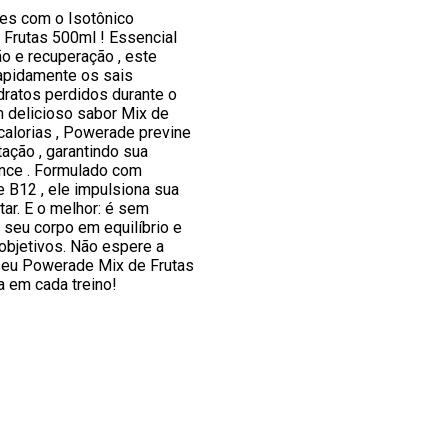
tes com o Isotônico
Frutas 500ml ! Essencial
ão e recuperação , este
rapidamente os sais
dratos perdidos durante o
m delicioso sabor Mix de
calorias , Powerade previne
tação , garantindo sua
nce . Formulado com
e B12 , ele impulsiona sua
ar. E o melhor: é sem
 seu corpo em equilíbrio e
objetivos. Não espere a
 seu Powerade Mix de Frutas
a em cada treino!