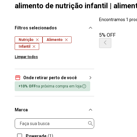
alimento de nutrição infantil | alime
Encontramos 1 pro
Filtros selecionados
5% OFF
Nutrição
Alimento
Infantil
Limpar todos
Onde retirar perto de você
+10% OFF
na próxima compra em loja
Marca
Marca
Powerade
(1)