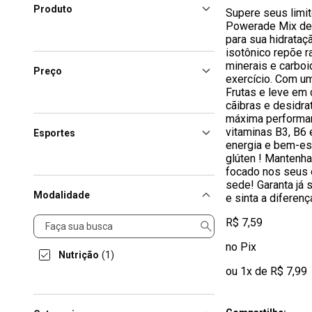
Produto
Supere seus limi
Powerade Mix de 
para sua hidrataç
isotônico repõe 
minerais e carboi
Preço
exercício. Com u
Frutas e leve em 
cãibras e desidra
máxima performa
vitaminas B3, B6 
Esportes
energia e bem-est
glúten ! Mantenha
focado nos seus 
sede! Garanta já
Modalidade
e sinta a diferenç
Modalidade
R$ 7,59
no Pix
Nutrição
(1)
ou 1x de R$ 7,99