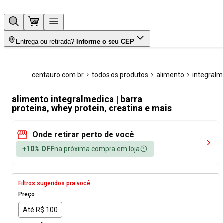
Entrega ou retirada?
Informe o seu CEP
centauro.com.br
todos os produtos
alimento
integralm
alimento integralmedica | barra
proteina, whey protein, creatina e mais
Onde retirar perto de você
+10% OFF
na próxima compra em loja
Filtros sugeridos pra você
Preço
Até R$ 100