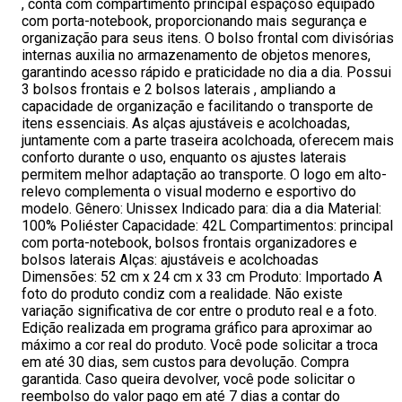
, conta com compartimento principal espaçoso equipado
com porta-notebook, proporcionando mais segurança e
organização para seus itens. O bolso frontal com divisórias
internas auxilia no armazenamento de objetos menores,
garantindo acesso rápido e praticidade no dia a dia. Possui
3 bolsos frontais e 2 bolsos laterais , ampliando a
capacidade de organização e facilitando o transporte de
itens essenciais. As alças ajustáveis e acolchoadas,
juntamente com a parte traseira acolchoada, oferecem mais
conforto durante o uso, enquanto os ajustes laterais
permitem melhor adaptação ao transporte. O logo em alto-
relevo complementa o visual moderno e esportivo do
modelo. Gênero: Unissex Indicado para: dia a dia Material:
100% Poliéster Capacidade: 42L Compartimentos: principal
com porta-notebook, bolsos frontais organizadores e
bolsos laterais Alças: ajustáveis e acolchoadas
Dimensões: 52 cm x 24 cm x 33 cm Produto: Importado A
foto do produto condiz com a realidade. Não existe
variação significativa de cor entre o produto real e a foto.
Edição realizada em programa gráfico para aproximar ao
máximo a cor real do produto. Você pode solicitar a troca
em até 30 dias, sem custos para devolução. Compra
garantida. Caso queira devolver, você pode solicitar o
reembolso do valor pago em até 7 dias a contar do